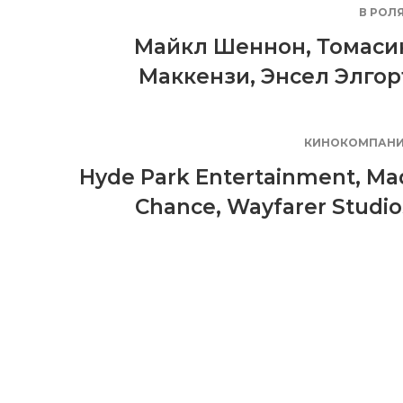
В РОЛ
Майкл Шеннон
,
Томаси
Маккензи
,
Энсел Элгор
КИНОКОМПАН
Hyde Park Entertainment
,
Ma
Chance
,
Wayfarer Studio