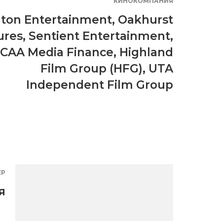
КИНОКОМПАНИЯ
ton Entertainment
,
Oakhurst
ures
,
Sentient Entertainment
,
CAA Media Finance
,
Highland
Film Group (HFG)
,
UTA
Independent Film Group
ЕР
я