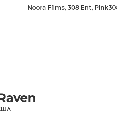
Noora Films
,
308 Ent
,
Pink30
Raven
США