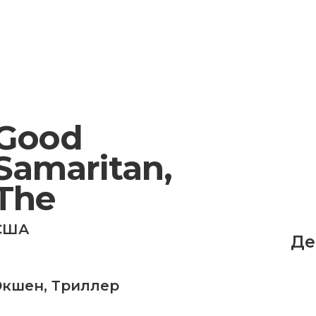
Good
Samaritan,
The
США
Де
Экшен
,
Триллер