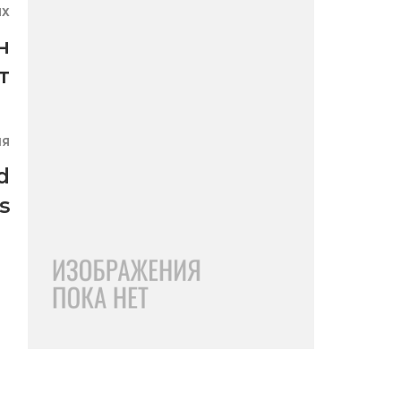
ЯХ
н
т
ИЯ
d
s