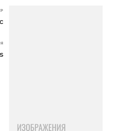
ЕР
с
ИЯ
s