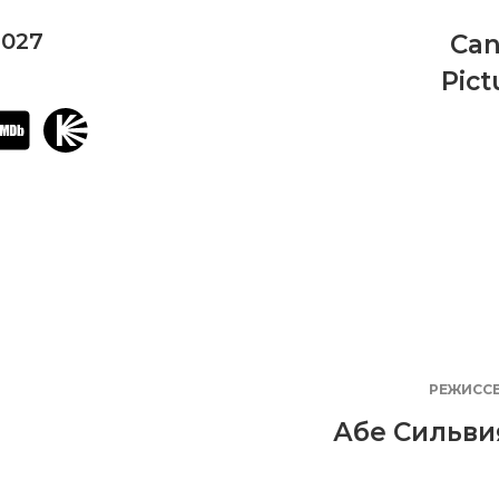
2027
Can
Pict
РЕЖИСС
Абе Сильви