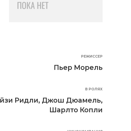
РЕЖИССЕР
Пьер Морель
В РОЛЯХ
йзи Ридли
,
Джош Дюамель
,
Шарлто Копли