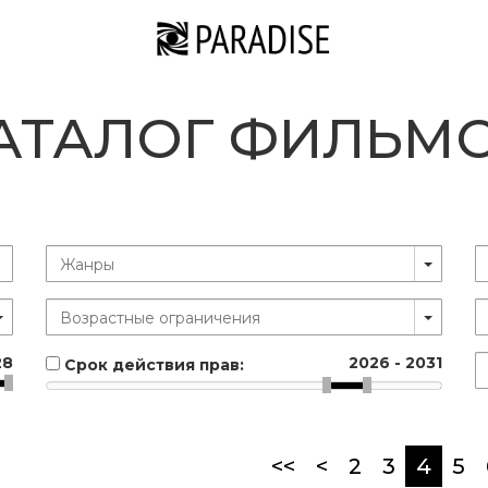
АТАЛОГ ФИЛЬМ
28
2026
-
2031
Срок действия прав:
(curr
<<
<
2
3
4
5