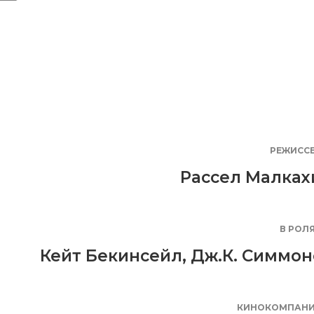
РЕЖИСС
Рассел Малках
В РОЛ
Кейт Бекинсейл
,
Дж.К. Симмон
КИНОКОМПАН