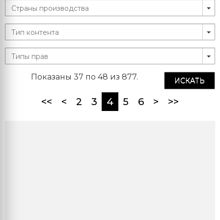
Показаны 37 по 48 из 877.
ИСКАТЬ
(current)
<<
<
2
3
4
5
6
>
>>