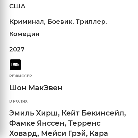
США
Криминал
,
Боевик
,
Триллер
,
Комедия
2027
РЕЖИССЕР
Шон МакЭвен
В РОЛЯХ
Эмиль Хирш
,
Кейт Бекинсейл
,
Фамке Янссен
,
Терренс
Ховард
,
Мейси Грэй
,
Кара