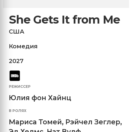
She Gets It from Me
США
Комедия
2027
РЕЖИССЕР
Юлия фон Хайнц
В РОЛЯХ
Мариса Томей
,
Рэйчел Зеглер
,
Эд Хелмс
,
Нат Вулф