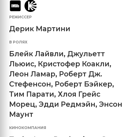
РЕЖИССЕР
Дерик Мартини
В РОЛЯХ
Блейк Лайвли
,
Джульетт
Льюис
,
Кристофер Коакли
,
Леон Ламар
,
Роберт Дж.
Стефенсон
,
Роберт Бэйкер
,
Тим Парати
,
Хлоя Грейс
Морец
,
Эдди Редмэйн
,
Энсон
Маунт
КИНОКОМПАНИЯ