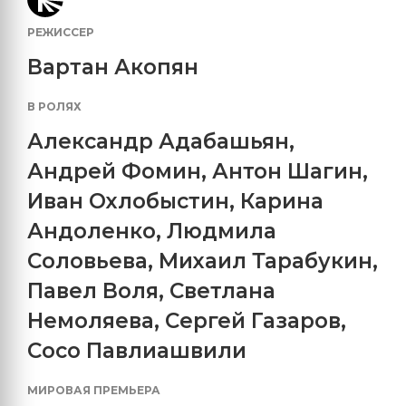
РЕЖИССЕР
Вартан Акопян
В РОЛЯХ
Александр Адабашьян
,
Андрей Фомин
,
Антон Шагин
,
Иван Охлобыстин
,
Карина
Андоленко
,
Людмила
Соловьева
,
Михаил Тарабукин
,
Павел Воля
,
Светлана
Немоляева
,
Сергей Газаров
,
Сосо Павлиашвили
МИРОВАЯ ПРЕМЬЕРА