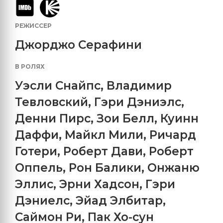
РЕЖИССЕР
Джорджо Серафини
В РОЛЯХ
Уэсли Снайпс
,
Владимир
Тевловский
,
Гэри Дэниэлс
,
Денни Пирс
,
Зои Белл
,
Куинн
Даффи
,
Майкл Мили
,
Ричард
Готери
,
Роберт Дави
,
Роберт
Оппель
,
Рон Балики
,
Онжаню
Эллис
,
Эрни Хадсон
,
Гэри
Дэниелс
,
Эйад Элбитар
,
Саймон Ри
,
Пак Хо-сун