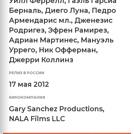
Уилл Феррелл
,
Гаэль Гарсиа
Берналь
,
Диего Луна
,
Педро
Армендарис мл.
,
Дженезис
Родригез
,
Эфрен Рамирез
,
Адриан Мартинес
,
Мануэль
Уррего
,
Ник Офферман
,
Джерри Коллинз
РЕЛИЗ В РОССИИ
17 мая 2012
КИНОКОМПАНИЯ
Gary Sanchez Productions
,
NALA Films LLC