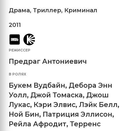
Драма
,
Триллер
,
Криминал
2011
РЕЖИССЕР
Предраг Антониевич
В РОЛЯХ
Букем Вудбайн
,
Дебора Энн
Уолл
,
Джой Томаска
,
Джош
Лукас
,
Кэри Элвис
,
Лэйк Белл
,
Ной Бин
,
Патриция Эллисон
,
Рейла Афродит
,
Терренс