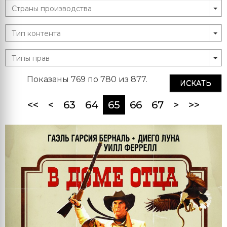
Показаны 769 по 780 из 877.
ИСКАТЬ
(current)
<<
<
63
64
65
66
67
>
>>