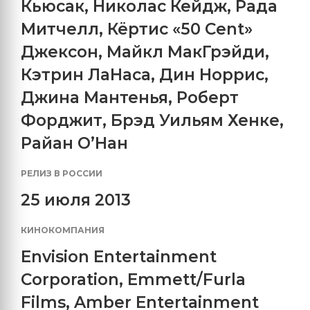
Кьюсак
,
Николас Кейдж
,
Рада
Митчелл
,
Кёртис «50 Cent»
Джексон
,
Майкл МакГрэйди
,
Кэтрин ЛаНаса
,
Дин Норрис
,
Джина Мантенья
,
Роберт
Форджит
,
Брэд Уильям Хенке
,
Райан О’Нан
РЕЛИЗ В РОССИИ
25 июля 2013
КИНОКОМПАНИЯ
Envision Entertainment
Corporation
,
Emmett/Furla
Films
,
Amber Entertainment