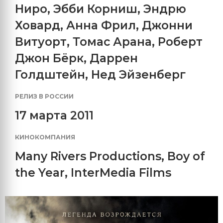
Ниро
,
Эбби Корниш
,
Эндрю
Ховард
,
Анна Фрил
,
Джонни
Витуорт
,
Томас Арана
,
Роберт
Джон Бёрк
,
Даррен
Голдштейн
,
Нед Эйзенберг
РЕЛИЗ В РОССИИ
17 марта 2011
КИНОКОМПАНИЯ
Many Rivers Productions
,
Boy of
the Year
,
InterMedia Films