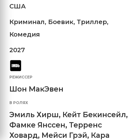
США
Криминал
,
Боевик
,
Триллер
,
Комедия
2027
РЕЖИССЕР
Шон МакЭвен
В РОЛЯХ
Эмиль Хирш
,
Кейт Бекинсейл
,
Фамке Янссен
,
Терренс
Ховард
,
Мейси Грэй
,
Кара