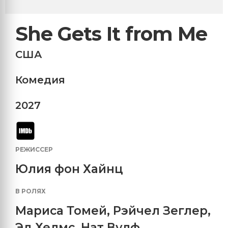
She Gets It from Me
США
Комедия
2027
РЕЖИССЕР
Юлия фон Хайнц
В РОЛЯХ
Мариса Томей
,
Рэйчел Зеглер
,
Эд Хелмс
,
Нат Вулф