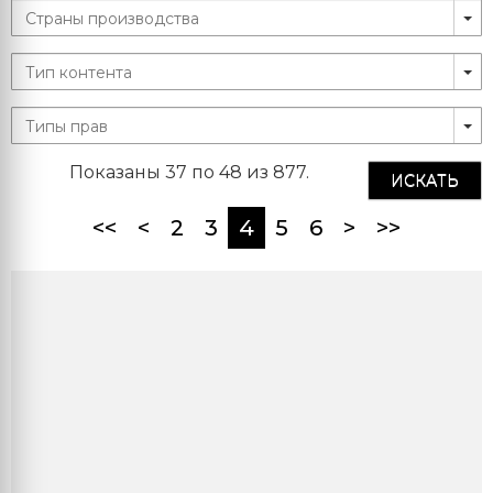
Показаны 37 по 48 из 877.
ИСКАТЬ
(current)
<<
<
2
3
4
5
6
>
>>