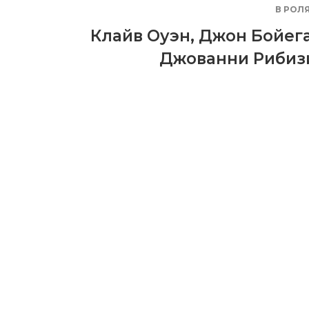
В РОЛ
Клайв Оуэн
,
Джон Бойег
Джованни Рибиз