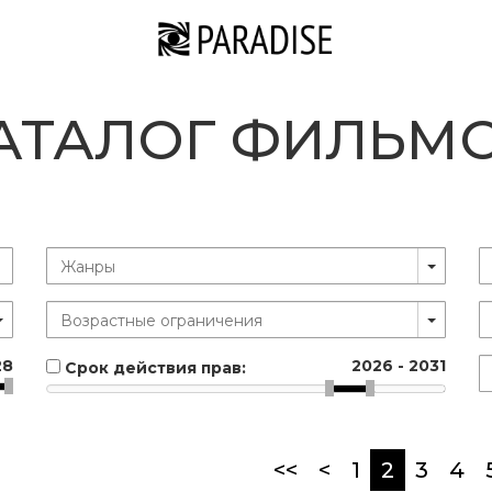
АТАЛОГ ФИЛЬМ
28
2026
-
2031
Срок действия прав:
(current
<<
<
1
2
3
4