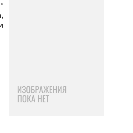
ЯХ
а
,
и