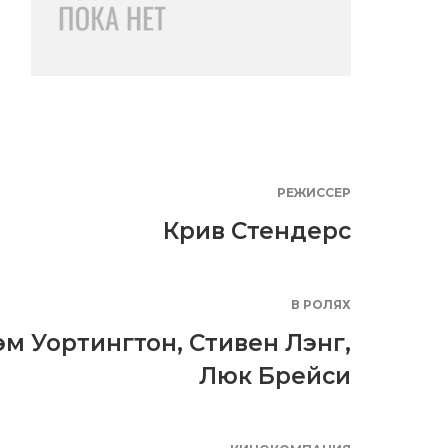
РЕЖИССЕР
Крив Стендерс
В РОЛЯХ
эм Уортингтон
,
Стивен Лэнг
,
Люк Брейси