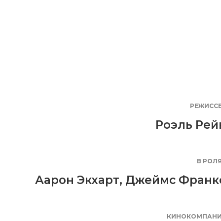
РЕЖИСС
Роэль Рей
В РОЛ
Аарон Экхарт
,
Джеймс Франк
КИНОКОМПАН