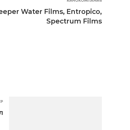
КИНОКОМПАНИЯ
eeper Water Films
,
Entropico
,
Spectrum Films
ЕР
л