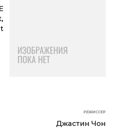
E
t
,
t
РЕЖИССЕР
Джастин Чон