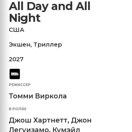
All Day and All
Night
США
Экшен
,
Триллер
2027
РЕЖИССЕР
Томми Виркола
В РОЛЯХ
Джош Хартнетт
,
Джон
Легуизамо
,
Кумэйл