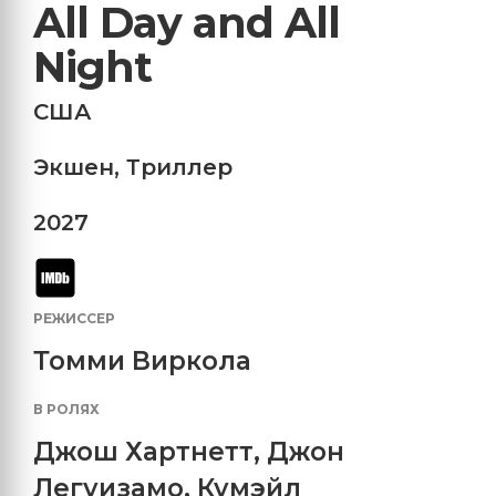
All Day and All
Night
США
Экшен
,
Триллер
2027
РЕЖИССЕР
Томми Виркола
В РОЛЯХ
Джош Хартнетт
,
Джон
Легуизамо
,
Кумэйл