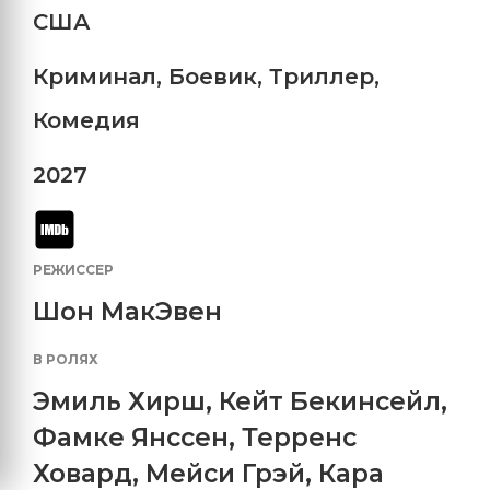
США
Криминал
,
Боевик
,
Триллер
,
Комедия
2027
РЕЖИССЕР
Шон МакЭвен
В РОЛЯХ
Эмиль Хирш
,
Кейт Бекинсейл
,
Фамке Янссен
,
Терренс
Ховард
,
Мейси Грэй
,
Кара