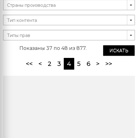
Показаны 37 по 48 из 877.
ИСКАТЬ
(current)
<<
<
2
3
4
5
6
>
>>