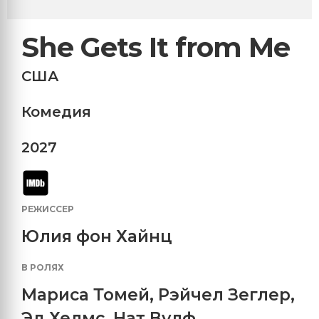
She Gets It from Me
США
Комедия
2027
РЕЖИССЕР
Юлия фон Хайнц
В РОЛЯХ
Мариса Томей
,
Рэйчел Зеглер
,
Эд Хелмс
,
Нат Вулф