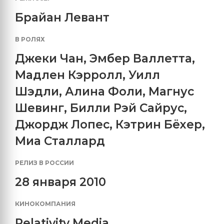
Брайан Левант
В РОЛЯХ
Джеки Чан
,
Эмбер Валлетта
,
Мадлен Кэрролл
,
Уилл
Шэдли
,
Алина Фоли
,
Магнус
Шевинг
,
Билли Рэй Сайрус
,
Джордж Лопес
,
Кэтрин Бёхер
,
Миа Сталлард
РЕЛИЗ В РОССИИ
28 января 2010
КИНОКОМПАНИЯ
Relativity Media