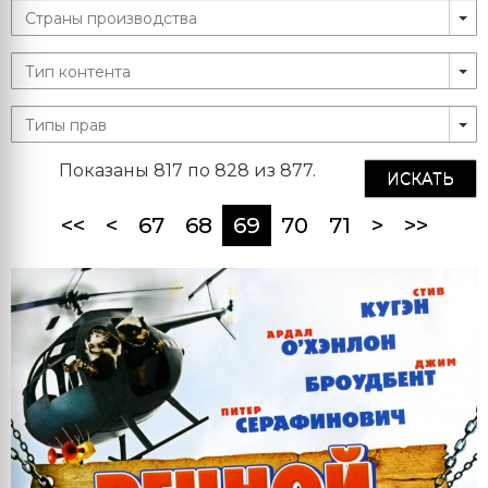
Показаны 817 по 828 из 877.
ИСКАТЬ
(current)
<<
<
67
68
69
70
71
>
>>