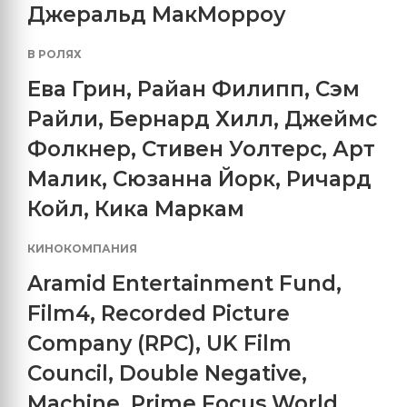
Джеральд МакМорроу
В РОЛЯХ
Ева Грин
,
Райан Филипп
,
Сэм
Райли
,
Бернард Хилл
,
Джеймс
Фолкнер
,
Стивен Уолтерс
,
Арт
Малик
,
Сюзанна Йорк
,
Ричард
Койл
,
Кика Маркам
КИНОКОМПАНИЯ
Aramid Entertainment Fund
,
Film4
,
Recorded Picture
Company (RPC)
,
UK Film
Council
,
Double Negative
,
Machine
,
Prime Focus World