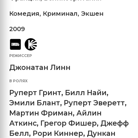
Комедия
,
Криминал
,
Экшен
2009
РЕЖИССЕР
Джонатан Линн
В РОЛЯХ
Руперт Гринт
,
Билл Найи
,
Эмили Блант
,
Руперт Эверетт
,
Мартин Фриман
,
Айлин
Аткинс
,
Грегор Фишер
,
Джефф
Белл
,
Рори Киннер
,
Дункан