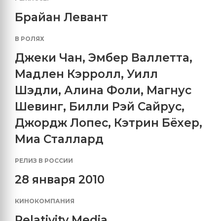
Брайан Левант
В РОЛЯХ
Джеки Чан
,
Эмбер Валлетта
,
Мадлен Кэрролл
,
Уилл
Шэдли
,
Алина Фоли
,
Магнус
Шевинг
,
Билли Рэй Сайрус
,
Джордж Лопес
,
Кэтрин Бёхер
,
Миа Сталлард
РЕЛИЗ В РОССИИ
28 января 2010
КИНОКОМПАНИЯ
Relativity Media