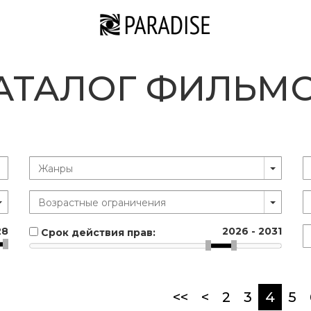
АТАЛОГ ФИЛЬМ
28
2026
-
2031
Срок действия прав:
(curr
<<
<
2
3
4
5