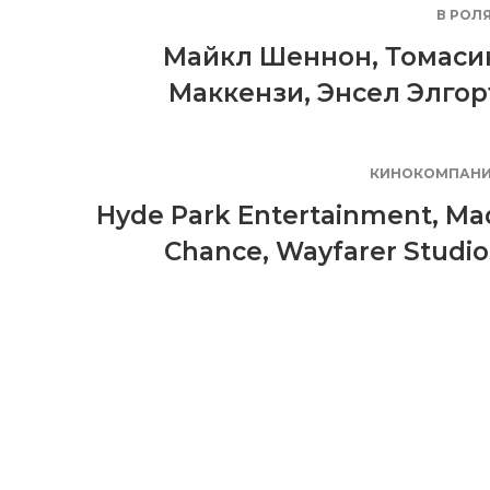
В РОЛ
Майкл Шеннон
,
Томаси
Маккензи
,
Энсел Элгор
КИНОКОМПАН
Hyde Park Entertainment
,
Ma
Chance
,
Wayfarer Studio