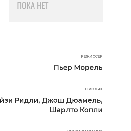
РЕЖИССЕР
Пьер Морель
В РОЛЯХ
йзи Ридли
,
Джош Дюамель
,
Шарлто Копли