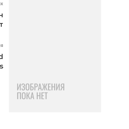
ЯХ
н
т
ИЯ
d
s