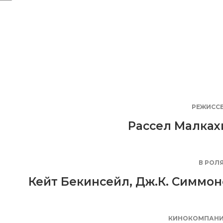
РЕЖИСС
Рассел Малках
В РОЛ
Кейт Бекинсейл
,
Дж.К. Симмон
КИНОКОМПАН