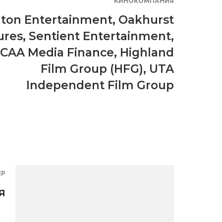
КИНОКОМПАНИЯ
ton Entertainment
,
Oakhurst
ures
,
Sentient Entertainment
,
CAA Media Finance
,
Highland
Film Group (HFG)
,
UTA
Independent Film Group
ЕР
я