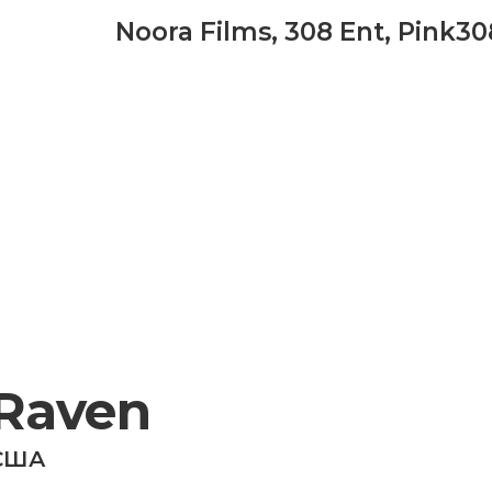
Noora Films
,
308 Ent
,
Pink30
Raven
США