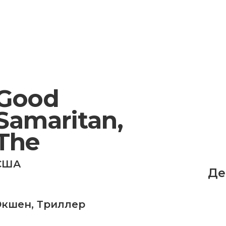
Good
Samaritan,
The
США
Де
Экшен
,
Триллер