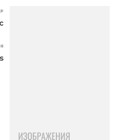
ЕР
с
ИЯ
s