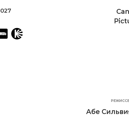
2027
Can
Pict
РЕЖИСС
Абе Сильви