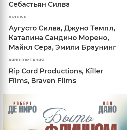
Себастьян Силва
В РОЛЯХ
Аугусто Силва
,
Джуно Темпл
,
Каталина Сандино Морено
,
Майкл Сера
,
Эмили Браунинг
КИНОКОМПАНИЯ
Rip Cord Productions
,
Killer
Films
,
Braven Films