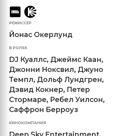
РЕЖИССЕР
Йонас Окерлунд
В РОЛЯХ
DJ Куаллс
,
Джеймс Каан
,
Джонни Ноксвил
,
Джуно
Темпл
,
Дольф Лундгрен
,
Дэвид Кокнер
,
Петер
Стормаре
,
Ребел Уилсон
,
Саффрон Берроуз
КИНОКОМПАНИЯ
Deep Sky Entertainment
,