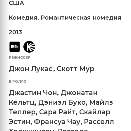
США
Комедия
,
Романтическая комедия
2013
РЕЖИССЕР
Джон Лукас
,
Скотт Мур
В РОЛЯХ
Джастин Чон
,
Джонатан
Кельтц
,
Дэниэл Буко
,
Майлз
Теллер
,
Сара Райт
,
Скайлар
Эстин
,
Франсуа Чау
,
Расселл