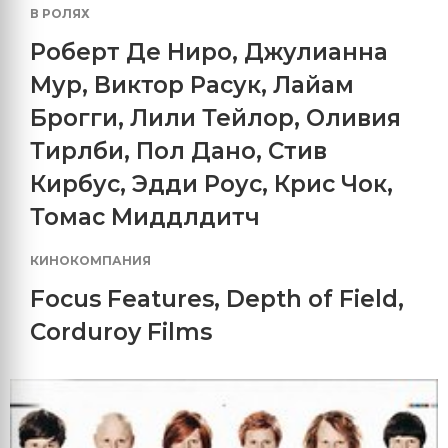
В РОЛЯХ
Роберт Де Ниро
,
Джулианна
Мур
,
Виктор Расук
,
Лайам
Брогги
,
Лили Тейлор
,
Оливия
Тирлби
,
Пол Дано
,
Стив
Кирбус
,
Эдди Роус
,
Крис Чок
,
Томас Миддлдитч
КИНОКОМПАНИЯ
Focus Features
,
Depth of Field
,
Corduroy Films