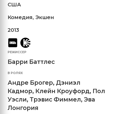
США
Комедия
,
Экшен
2013
РЕЖИССЕР
Барри Баттлес
В РОЛЯХ
Андре Брогер
,
Дэниэл
Кадмор
,
Клейн Кроуфорд
,
Пол
Уэсли
,
Трэвис Фиммел
,
Эва
Лонгория