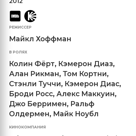
2012
РЕЖИССЕР
Майкл Хоффман
В РОЛЯХ
Колин Фёрт
,
Кэмерон Диаз
,
Алан Рикман
,
Том Кортни
,
Стэнли Туччи
,
Кэмерон Диас
,
Броди Росс
,
Алекс Маккуин
,
Джо Берримен
,
Ральф
Олдермен
,
Майк Ноубл
КИНОКОМПАНИЯ