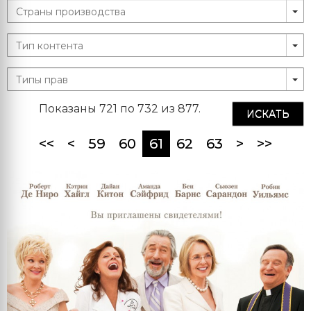
Показаны 721 по 732 из 877.
ИСКАТЬ
(current)
<<
<
59
60
61
62
63
>
>>