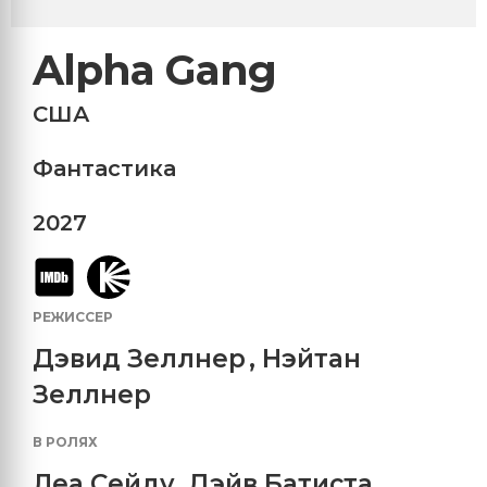
Alpha Gang
США
Фантастика
2027
РЕЖИССЕР
Дэвид Зеллнер
,
Нэйтан
Зеллнер
В РОЛЯХ
Леа Сейду
,
Дэйв Батиста
,