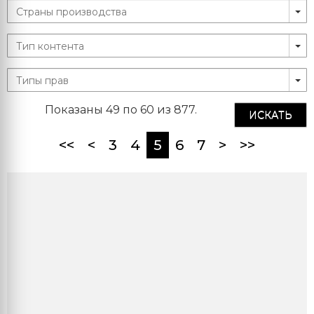
Показаны 49 по 60 из 877.
ИСКАТЬ
(current)
<<
<
3
4
5
6
7
>
>>