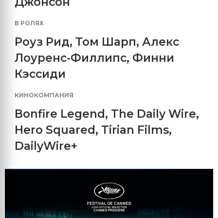
Джонсон
В РОЛЯХ
Роуз Рид
,
Том Шарп
,
Алекс
Лоуренс-Филлипс
,
Финни
Кэссиди
КИНОКОМПАНИЯ
Bonfire Legend
,
The Daily Wire
,
Hero Squared
,
Tirian Films
,
DailyWire+