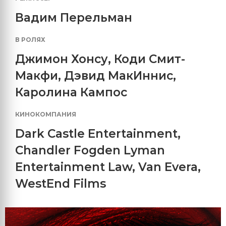
Вадим Перельман
В РОЛЯХ
Джимон Хонсу
,
Коди Смит-
Макфи
,
Дэвид МакИннис
,
Каролина Кампос
КИНОКОМПАНИЯ
Dark Castle Entertainment
,
Chandler Fogden Lyman
Entertainment Law
,
Van Evera
,
WestEnd Films