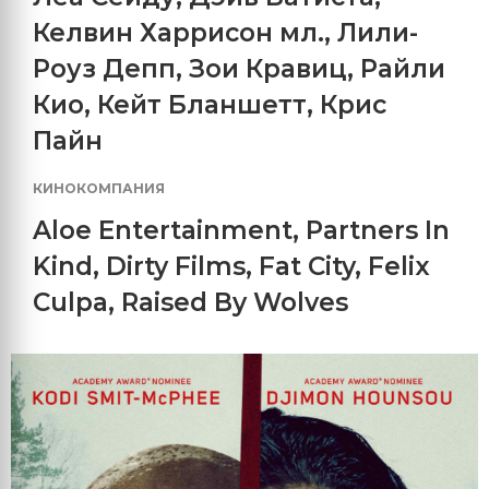
Келвин Харрисон мл.
,
Лили-
Роуз Депп
,
Зои Кравиц
,
Райли
Кио
,
Кейт Бланшетт
,
Крис
Пайн
КИНОКОМПАНИЯ
Aloe Entertainment
,
Partners In
Kind
,
Dirty Films
,
Fat City
,
Felix
Culpa
,
Raised By Wolves