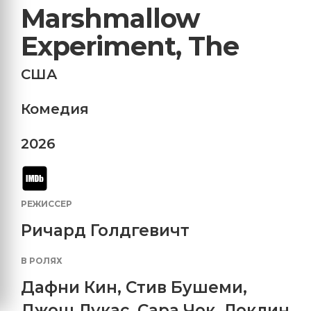
Marshmallow
Experiment, The
США
Комедия
2026
РЕЖИССЕР
Ричард Голдгевичт
В РОЛЯХ
Дафни Кин
,
Стив Бушеми
,
Джош Лукас
,
Сара Чок
,
Локлин