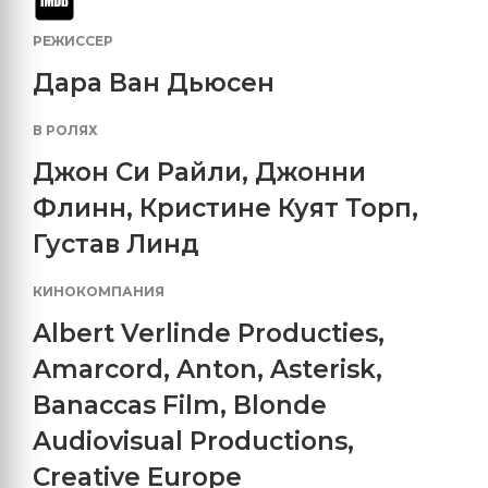
РЕЖИССЕР
Дара Ван Дьюсен
В РОЛЯХ
Джон Си Райли
,
Джонни
Флинн
,
Кристине Куят Торп
,
Густав Линд
КИНОКОМПАНИЯ
Albert Verlinde Producties
,
Amarcord
,
Anton
,
Asterisk
,
Banaccas Film
,
Blonde
Audiovisual Productions
,
Creative Europe