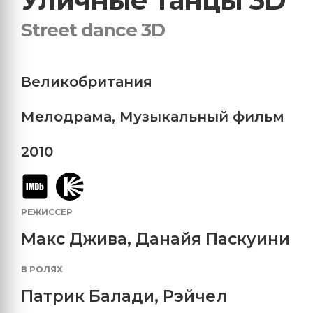
Уличные танцы 3D
Street danсe 3D
Великобритания
Мелодрама
,
Музыкальный фильм
2010
РЕЖИССЕР
Макс Джива, Данайя Паскуини
В РОЛЯХ
Патрик Балади
,
Рэйчел