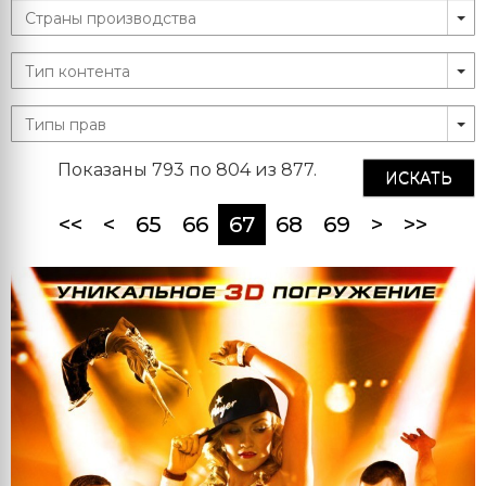
Показаны 793 по 804 из 877.
ИСКАТЬ
(current)
<<
<
65
66
67
68
69
>
>>