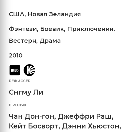
США
,
Новая Зеландия
Фэнтези
,
Боевик
,
Приключения
,
Вестерн
,
Драма
2010
РЕЖИССЕР
Снгму Ли
В РОЛЯХ
Чан Дон-гон
,
Джеффри Раш
,
Кейт Босворт
,
Дэнни Хьюстон
,