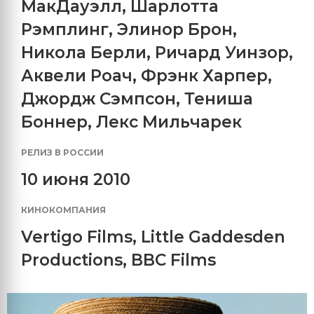
МакДауэлл
,
Шарлотта
Рэмплинг
,
Элинор Брон
,
Никола Берли
,
Ричард Уинзор
,
Аквели Роач
,
Фрэнк Харпер
,
Джордж Сэмпсон
,
Тениша
Боннер
,
Лекс Мильчарек
РЕЛИЗ В РОССИИ
10 июня 2010
КИНОКОМПАНИЯ
Vertigo Films
,
Little Gaddesden
Productions
,
BBC Films