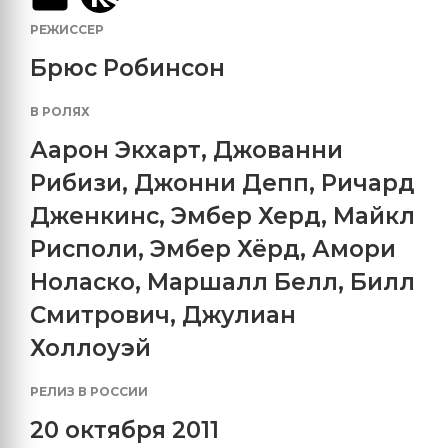
РЕЖИССЕР
Брюс Робинсон
В РОЛЯХ
Аарон Экхарт
,
Джованни
Рибизи
,
Джонни Депп
,
Ричард
Дженкинс
,
Эмбер Херд
,
Майкл
Рисполи
,
Эмбер Хёрд
,
Амори
Ноласко
,
Маршалл Белл
,
Билл
Смитрович
,
Джулиан
Холлоуэй
РЕЛИЗ В РОССИИ
20 октября 2011