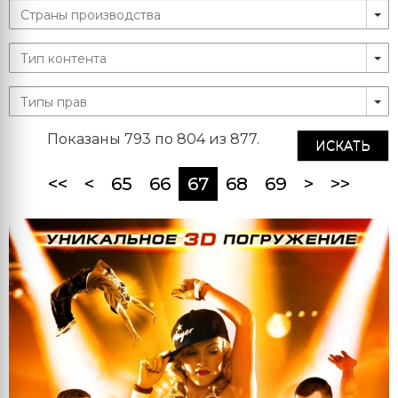
Показаны 793 по 804 из 877.
ИСКАТЬ
(current)
<<
<
65
66
67
68
69
>
>>