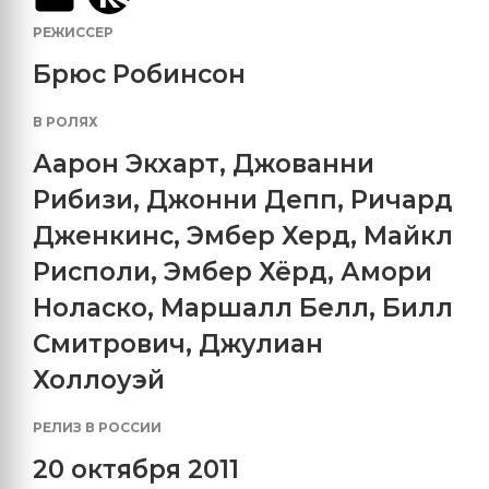
РЕЖИССЕР
Брюс Робинсон
В РОЛЯХ
Аарон Экхарт
,
Джованни
Рибизи
,
Джонни Депп
,
Ричард
Дженкинс
,
Эмбер Херд
,
Майкл
Рисполи
,
Эмбер Хёрд
,
Амори
Ноласко
,
Маршалл Белл
,
Билл
Смитрович
,
Джулиан
Холлоуэй
РЕЛИЗ В РОССИИ
20 октября 2011