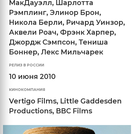
МакДауэлл
,
Шарлотта
Рэмплинг
,
Элинор Брон
,
Никола Берли
,
Ричард Уинзор
,
Аквели Роач
,
Фрэнк Харпер
,
Джордж Сэмпсон
,
Тениша
Боннер
,
Лекс Мильчарек
РЕЛИЗ В РОССИИ
10 июня 2010
КИНОКОМПАНИЯ
Vertigo Films
,
Little Gaddesden
Productions
,
BBC Films