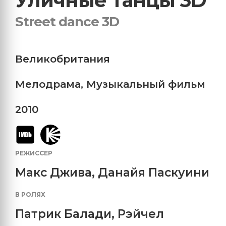
Уличные танцы 3D
Street danсe 3D
Великобритания
Мелодрама
,
Музыкальный фильм
2010
РЕЖИССЕР
Макс Джива, Данайя Паскуини
В РОЛЯХ
Патрик Балади
,
Рэйчел