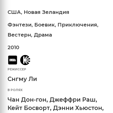
США
,
Новая Зеландия
Фэнтези
,
Боевик
,
Приключения
,
Вестерн
,
Драма
2010
РЕЖИССЕР
Снгму Ли
В РОЛЯХ
Чан Дон-гон
,
Джеффри Раш
,
Кейт Босворт
,
Дэнни Хьюстон
,