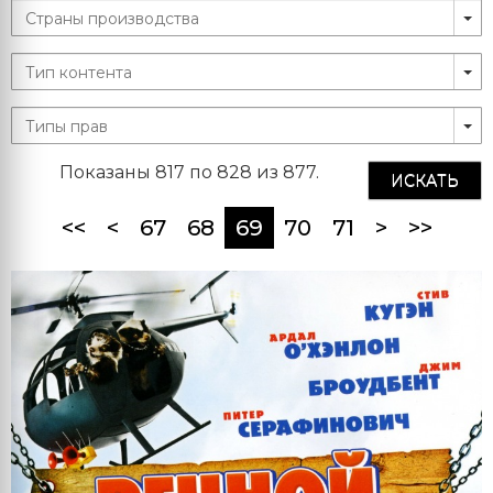
Показаны 817 по 828 из 877.
ИСКАТЬ
(current)
<<
<
67
68
69
70
71
>
>>