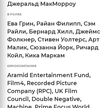
Джеральд МакМорроу
В РОЛЯХ
Ева Грин
,
Райан Филипп
,
Сэм
Райли
,
Бернард Хилл
,
Джеймс
Фолкнер
,
Стивен Уолтерс
,
Арт
Малик
,
Сюзанна Йорк
,
Ричард
Койл
,
Кика Маркам
КИНОКОМПАНИЯ
Aramid Entertainment Fund
,
Film4
,
Recorded Picture
Company (RPC)
,
UK Film
Council
,
Double Negative
,
Machine
,
Prime Focus World