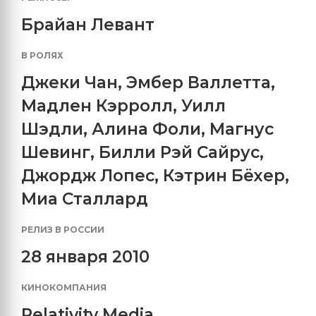
Брайан Левант
В РОЛЯХ
Джеки Чан
,
Эмбер Валлетта
,
Мадлен Кэрролл
,
Уилл
Шэдли
,
Алина Фоли
,
Магнус
Шевинг
,
Билли Рэй Сайрус
,
Джордж Лопес
,
Кэтрин Бёхер
,
Миа Сталлард
РЕЛИЗ В РОССИИ
28 января 2010
КИНОКОМПАНИЯ
Relativity Media