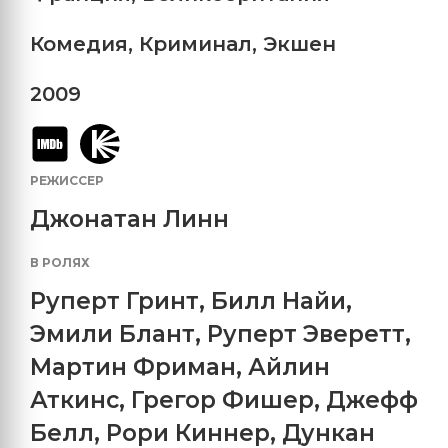
Комедия
,
Криминал
,
Экшен
2009
РЕЖИССЕР
Джонатан Линн
В РОЛЯХ
Руперт Гринт
,
Билл Найи
,
Эмили Блант
,
Руперт Эверетт
,
Мартин Фриман
,
Айлин
Аткинс
,
Грегор Фишер
,
Джефф
Белл
,
Рори Киннер
,
Дункан