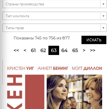
Показаны 745 по 756 из 877.
ИСКАТЬ
(current)
<<
<
61
62
63
64
65
>
>>