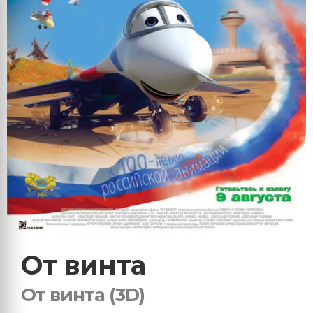
От винта
От винта (3D)