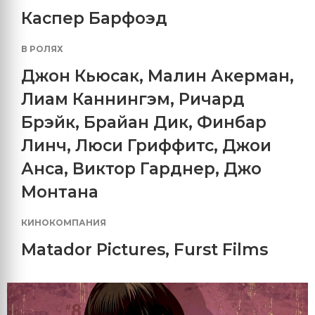
Каспер Барфоэд
В РОЛЯХ
Джон Кьюсак
,
Малин Акерман
,
Лиам Каннингэм
,
Ричард
Брэйк
,
Брайан Дик
,
Финбар
Линч
,
Люси Гриффитс
,
Джои
Анса
,
Виктор Гарднер
,
Джо
Монтана
КИНОКОМПАНИЯ
Matador Pictures
,
Furst Films