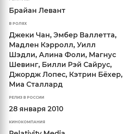
Брайан Левант
В РОЛЯХ
Джеки Чан
,
Эмбер Валлетта
,
Мадлен Кэрролл
,
Уилл
Шэдли
,
Алина Фоли
,
Магнус
Шевинг
,
Билли Рэй Сайрус
,
Джордж Лопес
,
Кэтрин Бёхер
,
Миа Сталлард
РЕЛИЗ В РОССИИ
28 января 2010
КИНОКОМПАНИЯ
Relativity Media