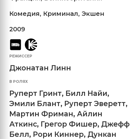
Комедия
,
Криминал
,
Экшен
2009
РЕЖИССЕР
Джонатан Линн
В РОЛЯХ
Руперт Гринт
,
Билл Найи
,
Эмили Блант
,
Руперт Эверетт
,
Мартин Фриман
,
Айлин
Аткинс
,
Грегор Фишер
,
Джефф
Белл
,
Рори Киннер
,
Дункан