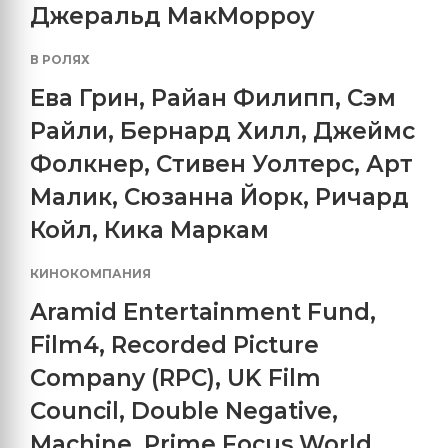
Джеральд МакМорроу
В РОЛЯХ
Ева Грин
,
Райан Филипп
,
Сэм
Райли
,
Бернард Хилл
,
Джеймс
Фолкнер
,
Стивен Уолтерс
,
Арт
Малик
,
Сюзанна Йорк
,
Ричард
Койл
,
Кика Маркам
КИНОКОМПАНИЯ
Aramid Entertainment Fund
,
Film4
,
Recorded Picture
Company (RPC)
,
UK Film
Council
,
Double Negative
,
Machine
,
Prime Focus World