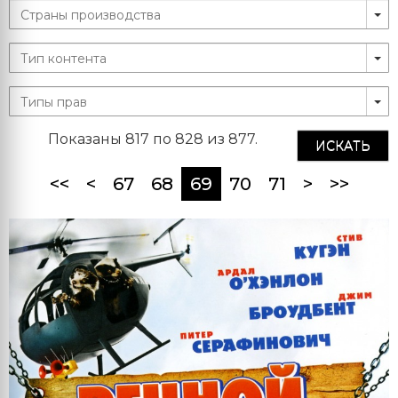
Показаны 817 по 828 из 877.
ИСКАТЬ
(current)
<<
<
67
68
69
70
71
>
>>