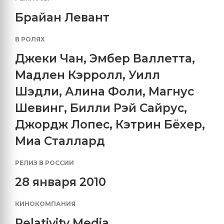
Брайан Левант
В РОЛЯХ
Джеки Чан
,
Эмбер Валлетта
,
Мадлен Кэрролл
,
Уилл
Шэдли
,
Алина Фоли
,
Магнус
Шевинг
,
Билли Рэй Сайрус
,
Джордж Лопес
,
Кэтрин Бёхер
,
Миа Сталлард
РЕЛИЗ В РОССИИ
28 января 2010
КИНОКОМПАНИЯ
Relativity Media