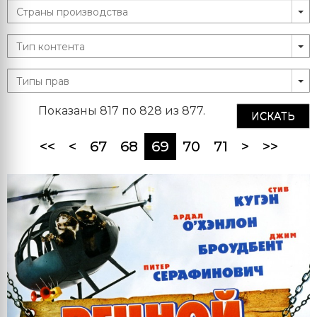
Показаны 817 по 828 из 877.
ИСКАТЬ
(current)
<<
<
67
68
69
70
71
>
>>