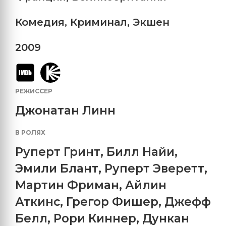
Комедия
,
Криминал
,
Экшен
2009
РЕЖИССЕР
Джонатан Линн
В РОЛЯХ
Руперт Гринт
,
Билл Найи
,
Эмили Блант
,
Руперт Эверетт
,
Мартин Фриман
,
Айлин
Аткинс
,
Грегор Фишер
,
Джефф
Белл
,
Рори Киннер
,
Дункан