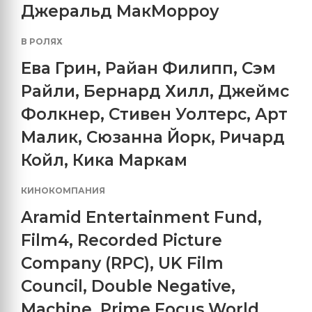
Джеральд МакМорроу
В РОЛЯХ
Ева Грин
,
Райан Филипп
,
Сэм
Райли
,
Бернард Хилл
,
Джеймс
Фолкнер
,
Стивен Уолтерс
,
Арт
Малик
,
Сюзанна Йорк
,
Ричард
Койл
,
Кика Маркам
КИНОКОМПАНИЯ
Aramid Entertainment Fund
,
Film4
,
Recorded Picture
Company (RPC)
,
UK Film
Council
,
Double Negative
,
Machine
,
Prime Focus World