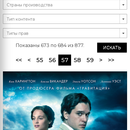
Показаны 673 по 684 из 877.
ИСКАТЬ
(current)
<<
<
55
56
57
58
59
>
>>