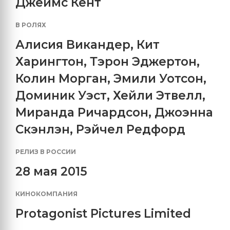
Джеймс Кент
В РОЛЯХ
Алисия Викандер
,
Кит
Харингтон
,
Тэрон Эджертон
,
Колин Морган
,
Эмили Уотсон
,
Доминик Уэст
,
Хейли Этвелл
,
Миранда Ричардсон
,
Джоэнна
Скэнлэн
,
Рэйчел Редфорд
РЕЛИЗ В РОССИИ
28 мая 2015
КИНОКОМПАНИЯ
Protagonist Pictures Limited