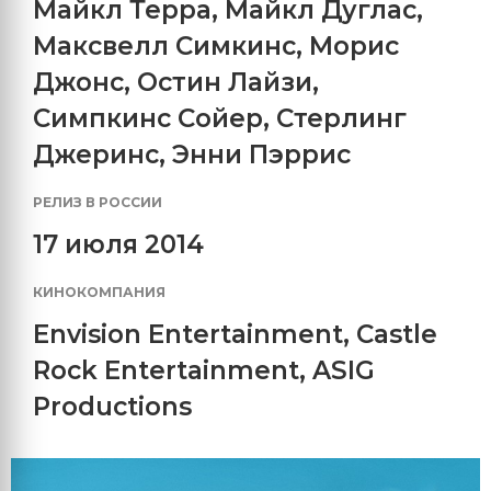
Майкл Терра
,
Майкл Дуглас
,
Максвелл Симкинс
,
Морис
Джонс
,
Остин Лайзи
,
Симпкинс Сойер
,
Стерлинг
Джеринс
,
Энни Пэррис
РЕЛИЗ В РОССИИ
17 июля 2014
КИНОКОМПАНИЯ
Envision Entertainment
,
Castle
Rock Entertainment
,
ASIG
Productions