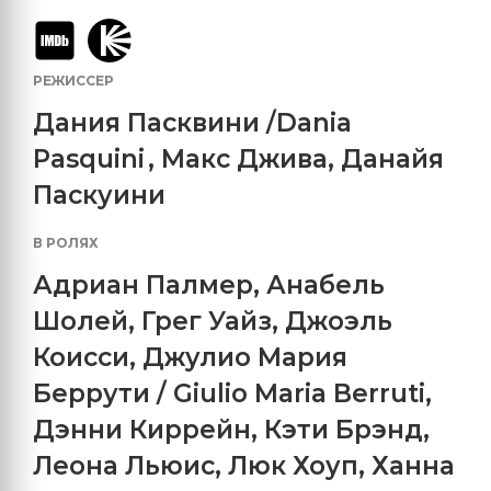
РЕЖИССЕР
Дания Пасквини /Dania
Pasquini
,
Макс Джива, Данайя
Паскуини
В РОЛЯХ
Адриан Палмер
,
Анабель
Шолей
,
Грег Уайз
,
Джоэль
Коисси
,
Джулио Мария
Беррути / Giulio Maria Berruti
,
Дэнни Киррейн
,
Кэти Брэнд
,
Леона Льюис
,
Люк Хоуп
,
Ханна