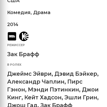
США
Комедия
,
Драма
2014
РЕЖИССЕР
Зак Брафф
В РОЛЯХ
Джеймс Эйври
,
Дэвид Бэйкер
,
Александр Чаплин
,
Пирс
Гэнон
,
Мэнди Пэтинкин
,
Джои
Кинг
,
Кейт Хадсон
,
Эшли Грин
,
Джош Гад
,
Зак Брафф