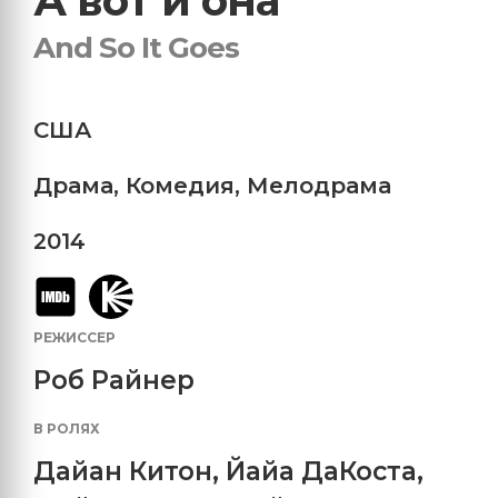
А вот и она
And So It Goes
США
Драма
,
Комедия
,
Мелодрама
2014
РЕЖИССЕР
Роб Райнер
В РОЛЯХ
Дайан Китон
,
Йайа ДаКоста
,