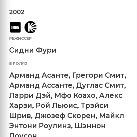
2002
РЕЖИССЕР
Сидни Фури
В РОЛЯХ
Арманд Асанте
,
Грегори Смит
,
Арманд Ассанте
,
Дуглас Смит
,
Ларри Дэй
,
Мфо Коахо
,
Алекс
Харзи
,
Рой Льюис
,
Трэйси
Шрив
,
Джозеф Скорен
,
Майкл
Энтони Роулинз
,
Шэннон
Лоусон