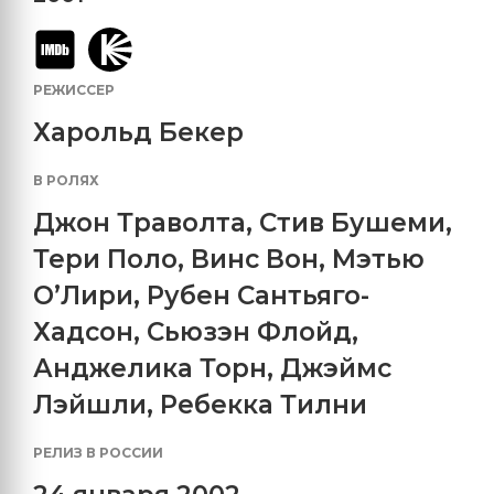
РЕЖИССЕР
Харольд Бекер
В РОЛЯХ
Джон Траволта
,
Стив Бушеми
,
Тери Поло
,
Винс Вон
,
Мэтью
О’Лири
,
Рубен Сантьяго-
Хадсон
,
Сьюзэн Флойд
,
Анджелика Торн
,
Джэймс
Лэйшли
,
Ребекка Тилни
РЕЛИЗ В РОССИИ