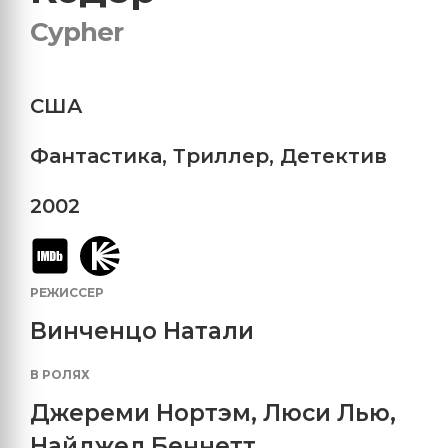
Cypher
США
Фантастика
,
Триллер
,
Детектив
2002
РЕЖИССЕР
Винченцо Натали
В РОЛЯХ
Джереми Нортэм
,
Люси Лью
,
Найджел Беннетт