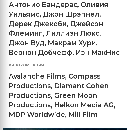
Антонио Бандерас
,
Оливия
Уильямс
,
Джон Шрэпнел
,
Дерек Джекоби
,
Джейсон
Флеминг
,
Лиллиэн Люкс
,
Джон Вуд
,
Макрам Хури
,
Вернон Добчефф
,
Иэн МакНис
КИНОКОМПАНИЯ
Avalanche Films
,
Compass
Productions
,
Diamant Cohen
Productions
,
Green Moon
Productions
,
Helkon Media AG
,
MDP Worldwide
,
Mill Film