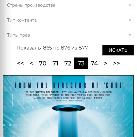
Показаны 865 по 876 из 877.
ИСКАТЬ
(current)
<<
<
70
71
72
73
74
>
>>