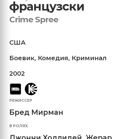
французски
Crime Spree
США
Боевик
,
Комедия
,
Криминал
2002
РЕЖИССЕР
Бред Мирман
В РОЛЯХ
Джонни Холлидей
,
Жерар