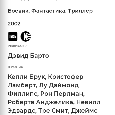
Боевик
,
Фантастика
,
Триллер
2002
РЕЖИССЕР
Дэвид Барто
В РОЛЯХ
Келли Брук
,
Кристофер
Ламберт
,
Лу Даймонд
Филлипс
,
Рон Перлман
,
Роберта Анджелика
,
Невилл
Эдвардс
,
Тре Смит
,
Джеймс