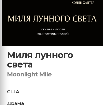
Миля лунного
света
Moonlight Mile
США
Драма