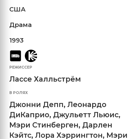
США
Драма
1993
РЕЖИССЕР
Лассе Халльстрём
В РОЛЯХ
Джонни Депп
,
Леонардо
ДиКаприо
,
Джульетт Льюис
,
Мэри Стинберген
,
Дарлен
Кэйтс
,
Лора Хэррингтон
,
Мэри