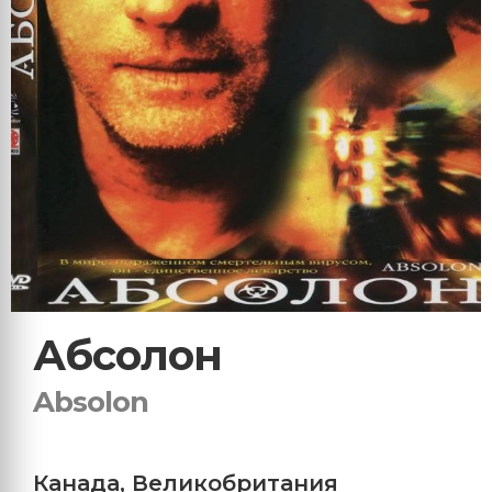
Абсолон
Absolon
Канада
,
Великобритания