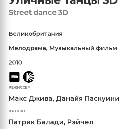
Уличные танцы 3D
Street danсe 3D
Великобритания
Мелодрама
,
Музыкальный фильм
2010
РЕЖИССЕР
Макс Джива, Данайя Паскуини
В РОЛЯХ
Патрик Балади
,
Рэйчел