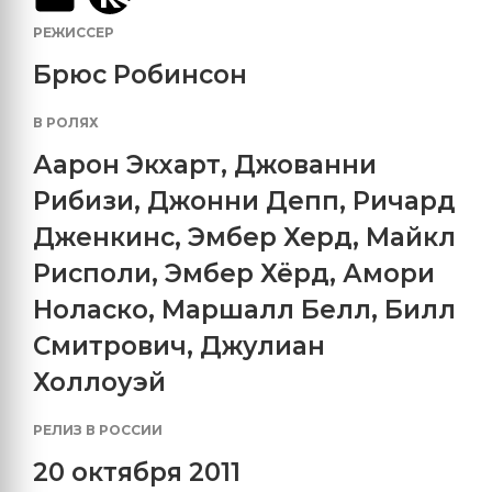
РЕЖИССЕР
Брюс Робинсон
В РОЛЯХ
Аарон Экхарт
,
Джованни
Рибизи
,
Джонни Депп
,
Ричард
Дженкинс
,
Эмбер Херд
,
Майкл
Рисполи
,
Эмбер Хёрд
,
Амори
Ноласко
,
Маршалл Белл
,
Билл
Смитрович
,
Джулиан
Холлоуэй
РЕЛИЗ В РОССИИ
20 октября 2011