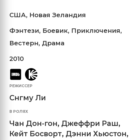
США
,
Новая Зеландия
Фэнтези
,
Боевик
,
Приключения
,
Вестерн
,
Драма
2010
РЕЖИССЕР
Снгму Ли
В РОЛЯХ
Чан Дон-гон
,
Джеффри Раш
,
Кейт Босворт
,
Дэнни Хьюстон
,