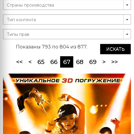
Показаны 793 по 804 из 877.
ИСКАТЬ
(current)
<<
<
65
66
67
68
69
>
>>