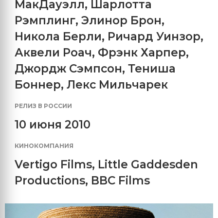
МакДауэлл
,
Шарлотта
Рэмплинг
,
Элинор Брон
,
Никола Берли
,
Ричард Уинзор
,
Аквели Роач
,
Фрэнк Харпер
,
Джордж Сэмпсон
,
Тениша
Боннер
,
Лекс Мильчарек
РЕЛИЗ В РОССИИ
10 июня 2010
КИНОКОМПАНИЯ
Vertigo Films
,
Little Gaddesden
Productions
,
BBC Films