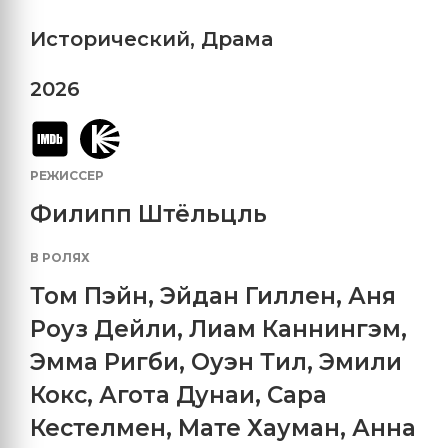
Исторический
,
Драма
2026
РЕЖИССЕР
Филипп Штёльцль
В РОЛЯХ
Том Пэйн
,
Эйдан Гиллен
,
Аня
Роуз Дейли
,
Лиам Каннингэм
,
Эмма Ригби
,
Оуэн Тил
,
Эмили
Кокс
,
Агота Дунаи
,
Сара
Кестелмен
,
Мате Хауман
,
Анна