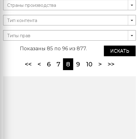
Показаны 85 по 96 из 877.
ИСКАТЬ
(current)
<<
<
6
7
8
9
10
>
>>