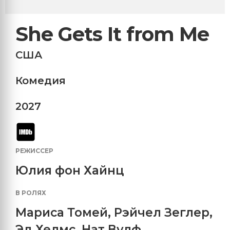
She Gets It from Me
США
Комедия
2027
РЕЖИССЕР
Юлия фон Хайнц
В РОЛЯХ
Мариса Томей
,
Рэйчел Зеглер
,
Эд Хелмс
,
Нат Вулф