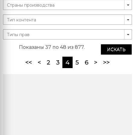
Показаны 37 по 48 из 877.
ИСКАТЬ
(current)
<<
<
2
3
4
5
6
>
>>