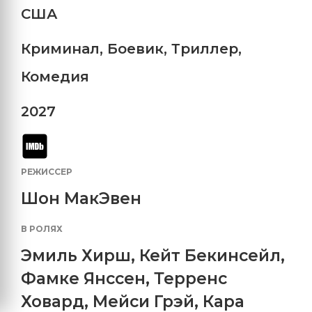
США
Криминал
,
Боевик
,
Триллер
,
Комедия
2027
РЕЖИССЕР
Шон МакЭвен
В РОЛЯХ
Эмиль Хирш
,
Кейт Бекинсейл
,
Фамке Янссен
,
Терренс
Ховард
,
Мейси Грэй
,
Кара