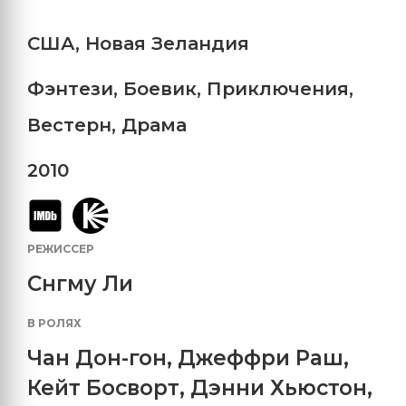
США
,
Новая Зеландия
Фэнтези
,
Боевик
,
Приключения
,
Вестерн
,
Драма
2010
РЕЖИССЕР
Снгму Ли
В РОЛЯХ
Чан Дон-гон
,
Джеффри Раш
,
Кейт Босворт
,
Дэнни Хьюстон
,