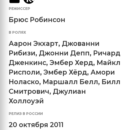
РЕЖИССЕР
Брюс Робинсон
В РОЛЯХ
Аарон Экхарт
,
Джованни
Рибизи
,
Джонни Депп
,
Ричард
Дженкинс
,
Эмбер Херд
,
Майкл
Рисполи
,
Эмбер Хёрд
,
Амори
Ноласко
,
Маршалл Белл
,
Билл
Смитрович
,
Джулиан
Холлоуэй
РЕЛИЗ В РОССИИ
20 октября 2011