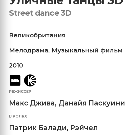
Уличные танцы 3D
Street danсe 3D
Великобритания
Мелодрама
,
Музыкальный фильм
2010
РЕЖИССЕР
Макс Джива, Данайя Паскуини
В РОЛЯХ
Патрик Балади
,
Рэйчел