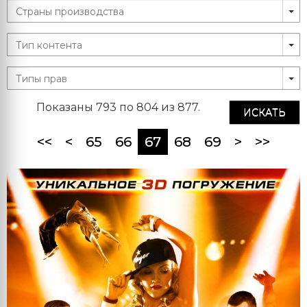
Показаны 793 по 804 из 877.
ИСКАТЬ
(current)
<<
<
65
66
67
68
69
>
>>