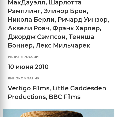
МакДауэлл
,
Шарлотта
Рэмплинг
,
Элинор Брон
,
Никола Берли
,
Ричард Уинзор
,
Аквели Роач
,
Фрэнк Харпер
,
Джордж Сэмпсон
,
Тениша
Боннер
,
Лекс Мильчарек
РЕЛИЗ В РОССИИ
10 июня 2010
КИНОКОМПАНИЯ
Vertigo Films
,
Little Gaddesden
Productions
,
BBC Films