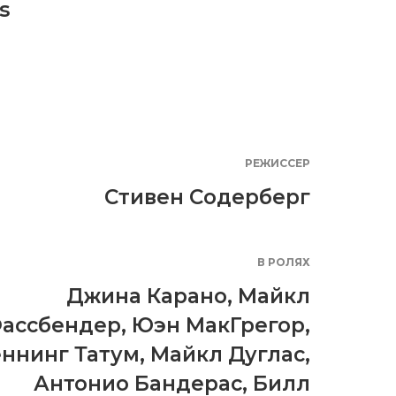
s
РЕЖИССЕР
Стивен Содерберг
В РОЛЯХ
Джина Карано
,
Майкл
ассбендер
,
Юэн МакГрегор
,
ннинг Татум
,
Майкл Дуглас
,
Антонио Бандерас
,
Билл