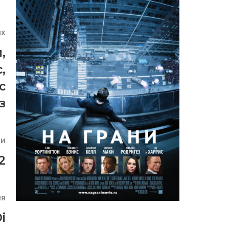
ЯХ
л
,
с
,
с
з
ИИ
2
ИЯ
i