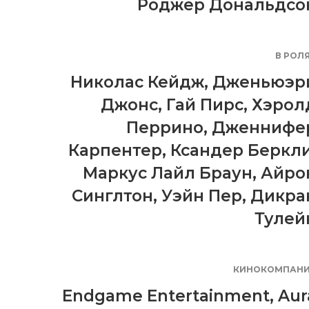
Роджер Дональдсо
В РОЛ
Николас Кейдж
,
Дженьюэр
Джонс
,
Гай Пирс
,
Хэрол
Перрино
,
Дженнифе
Карпентер
,
Ксандер Беркл
Маркус Лайл Браун
,
Айро
Синглтон
,
Уэйн Пер
,
Дикра
Тулей
КИНОКОМПАН
Endgame Entertainment
,
Aur