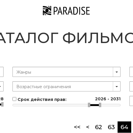
АТАЛОГ ФИЛЬМ
28
2026
-
2031
Срок действия прав:
(
<<
<
62
63
64