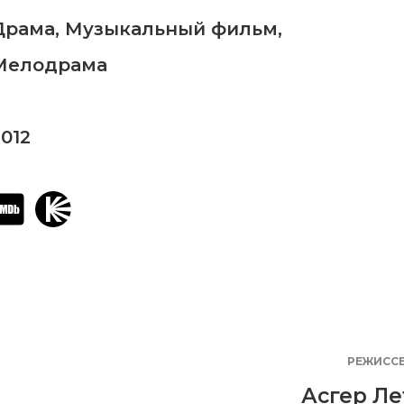
Драма
,
Музыкальный фильм
,
Мелодрама
2012
РЕЖИСС
Асгер Ле