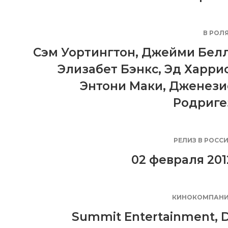
В РОЛ
Сэм Уортингтон
,
Джейми Бел
Элизабет Бэнкс
,
Эд Харри
Энтони Маки
,
Дженези
Родриге
РЕЛИЗ В РОСС
02 февраля 201
КИНОКОМПАН
Summit Entertainment
,
D