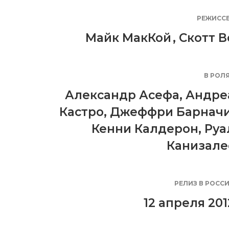
РЕЖИСС
Майк МакКой
,
Скотт В
В РОЛ
Александр Асефа
,
Андре
Кастро
,
Джеффри Барнач
Кенни Калдерон
,
Руа
Канизале
РЕЛИЗ В РОСС
12 апреля 201