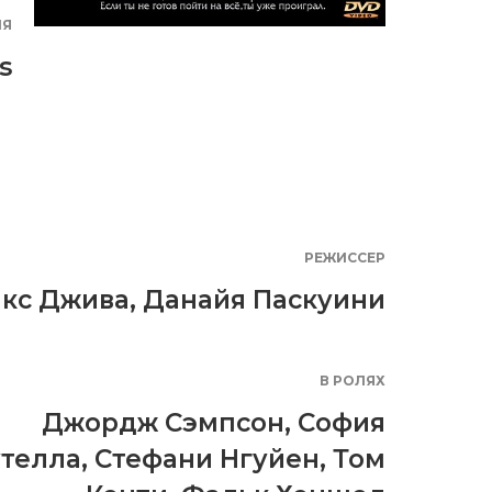
ИЯ
s
РЕЖИССЕР
кс Джива, Данайя Паскуини
В РОЛЯХ
Джордж Сэмпсон
,
София
телла
,
Стефани Нгуйен
,
Том