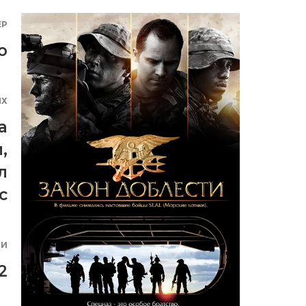
ЕР
о
ЯХ
а
и
,
л
с
ИИ
2