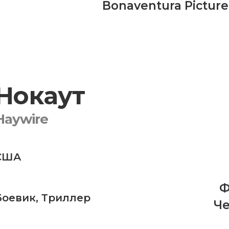
Bonaventura Picture
Нокаут
Haywire
США
Ф
Боевик
,
Триллер
Че