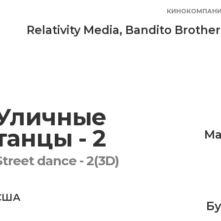
КИНОКОМПАН
Relativity Media
,
Bandito Brother
Уличные
танцы - 2
Ма
Street danсe - 2(3D)
США
Бу