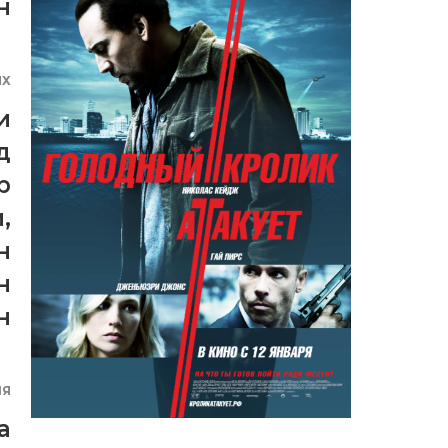
н
ЯХ
и
д
р
и
,
н
н
н
ИЯ
a