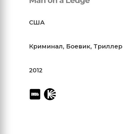
Man on a Ledge
США
Криминал
,
Боевик
,
Триллер
2012