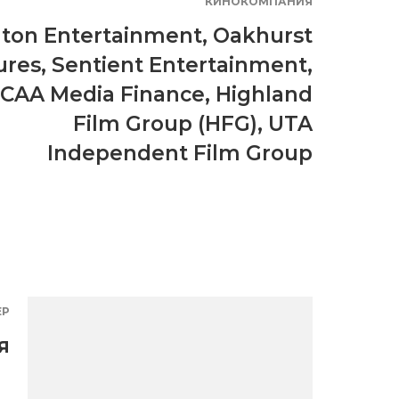
КИНОКОМПАНИЯ
ton Entertainment
,
Oakhurst
ures
,
Sentient Entertainment
,
CAA Media Finance
,
Highland
Film Group (HFG)
,
UTA
Independent Film Group
ЕР
я