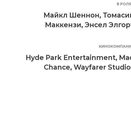
В РОЛ
Майкл Шеннон
,
Томаси
Маккензи
,
Энсел Элгор
КИНОКОМПАН
Hyde Park Entertainment
,
Ma
Chance
,
Wayfarer Studio