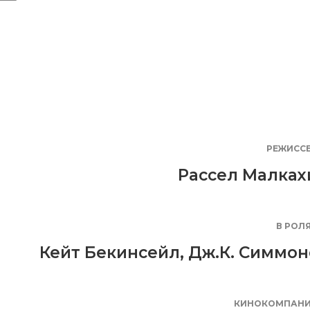
РЕЖИСС
Рассел Малках
В РОЛ
Кейт Бекинсейл
,
Дж.К. Симмон
КИНОКОМПАН