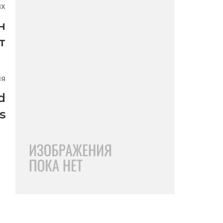
ЯХ
н
т
ИЯ
d
s