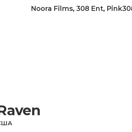
Noora Films
,
308 Ent
,
Pink30
Raven
США