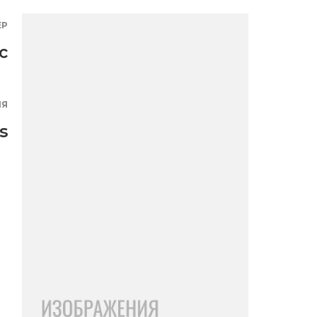
ЕР
с
ИЯ
s