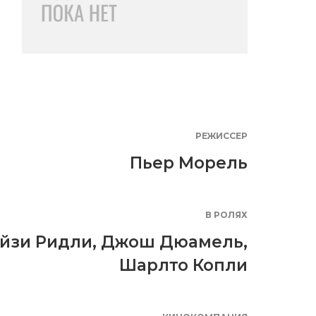
РЕЖИССЕР
Пьер Морель
В РОЛЯХ
йзи Ридли
,
Джош Дюамель
,
Шарлто Копли