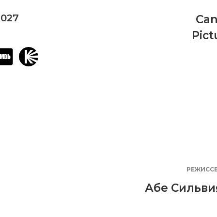
2027
Can
Pict
РЕЖИСС
Абе Сильви