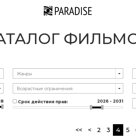
АТАЛОГ ФИЛЬМ
28
2026
-
2031
Срок действия прав:
(curr
<<
<
2
3
4
5