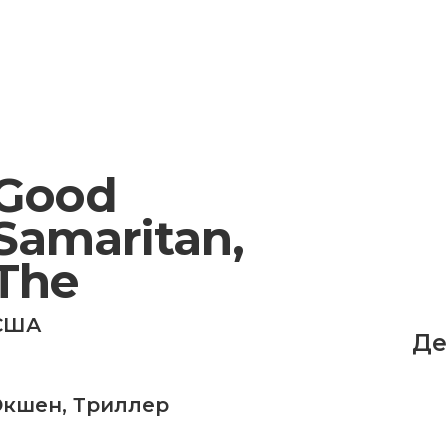
Good
Samaritan,
The
США
Де
Экшен
,
Триллер