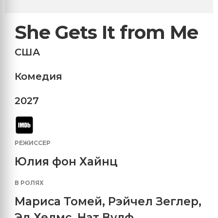
She Gets It from Me
США
Комедия
2027
РЕЖИССЕР
Юлия фон Хайнц
В РОЛЯХ
Мариса Томей
,
Рэйчел Зеглер
,
Эд Хелмс
,
Нат Вулф