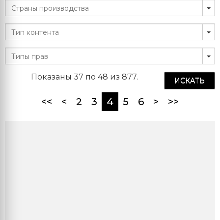
Показаны 37 по 48 из 877.
ИСКАТЬ
(current)
<<
<
2
3
4
5
6
>
>>