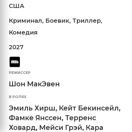
США
Криминал
,
Боевик
,
Триллер
,
Комедия
2027
РЕЖИССЕР
Шон МакЭвен
В РОЛЯХ
Эмиль Хирш
,
Кейт Бекинсейл
,
Фамке Янссен
,
Терренс
Ховард
,
Мейси Грэй
,
Кара