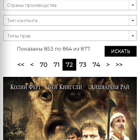
Показаны 853 по 864 из 877.
ИСКАТЬ
(current)
<<
<
70
71
72
73
74
>
>>