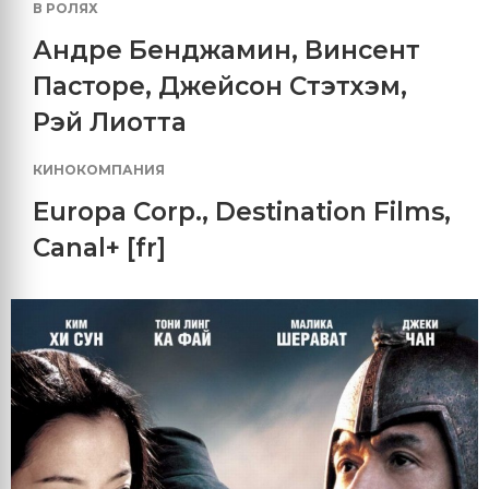
В РОЛЯХ
Андре Бенджамин
,
Винсент
Пасторе
,
Джейсон Стэтхэм
,
Рэй Лиотта
КИНОКОМПАНИЯ
Europa Corp.
,
Destination Films
,
Canal+ [fr]