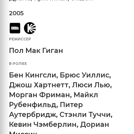
2005
РЕЖИССЕР
Пол Мак Гиган
В РОЛЯХ
Бен Кингсли
,
Брюс Уиллис
,
Джош Хартнетт
,
Люси Лью
,
Морган Фриман
,
Майкл
Рубенфильд
,
Питер
Аутербридж
,
Стэнли Туччи
,
Кевин Чэмберлин
,
Дориан