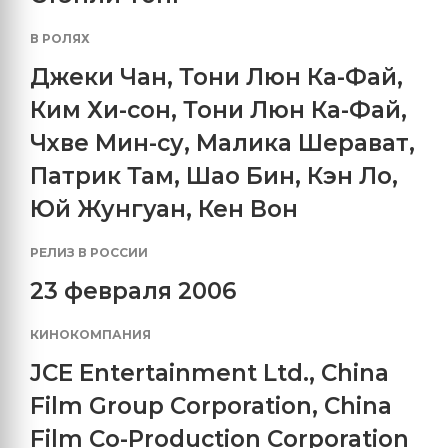
В РОЛЯХ
Джеки Чан
,
Тони Люн Ка-Фай
,
Ким Хи-сон
,
Тони Люн Ка-Фай
,
Чхве Мин-су
,
Малика Шерават
,
Патрик Там
,
Шао Бин
,
Кэн Ло
,
Юй Жунгуан
,
Кен Вон
РЕЛИЗ В РОССИИ
23 февраля 2006
КИНОКОМПАНИЯ
JCE Entertainment Ltd.
,
China
Film Group Corporation
,
China
Film Co-Production Corporation