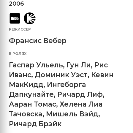
2006
РЕЖИССЕР
Франсис Вебер
В РОЛЯХ
Гаспар Ульель
,
Гун Ли
,
Рис
Иванс
,
Доминик Уэст
,
Кевин
МакКидд
,
Ингеборга
Дапкунайте
,
Ричард Лиф
,
Ааран Томас
,
Хелена Лиа
Тачовска
,
Мишель Вэйд
,
Ричард Брэйк