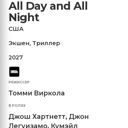
All Day and All
Night
США
Экшен
,
Триллер
2027
РЕЖИССЕР
Томми Виркола
В РОЛЯХ
Джош Хартнетт
,
Джон
Легуизамо
,
Кумэйл