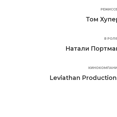
РЕЖИСС
Том Хупе
В РОЛ
Натали Портма
КИНОКОМПАН
Leviathan Production