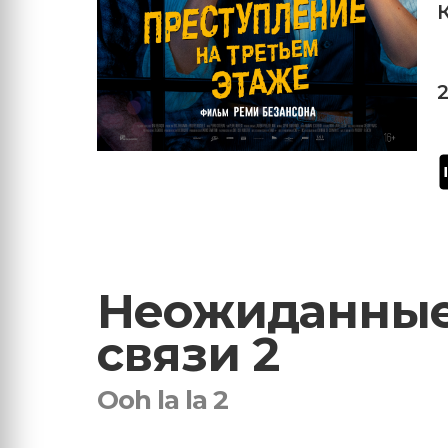
Неожиданны
связи 2
Ooh la la 2