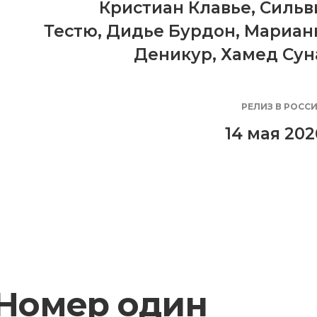
Кристиан Клавье
,
Сильв
Тестю
,
Дидье Бурдон
,
Мариан
Деникур
,
Хамед Сун
РЕЛИЗ В РОСС
14 мая 202
Номер один