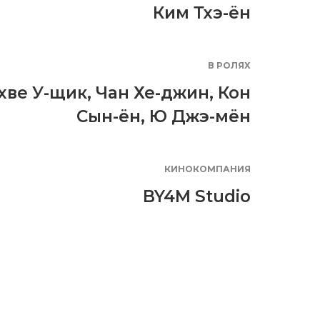
Ким Тхэ-ён
В РОЛЯХ
хве У-щик
,
Чан Хе-джин
,
Кон
Сын-ён
,
Ю Джэ-мён
КИНОКОМПАНИЯ
BY4M Studio