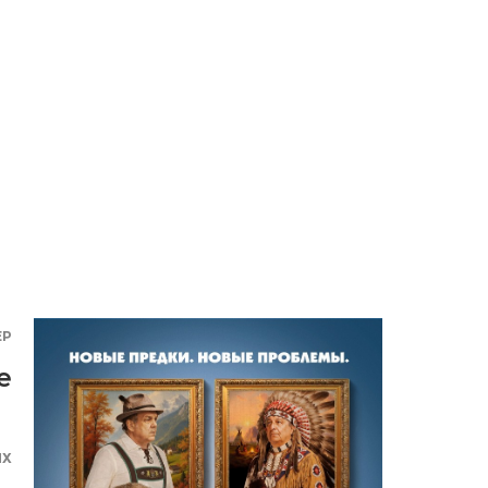
ЕР
е
ЯХ