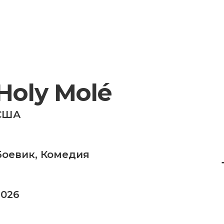
Holy Molé
США
Боевик
,
Комедия
2026