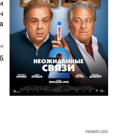
и
н
а
ИИ
6
РЕЖИССЕР