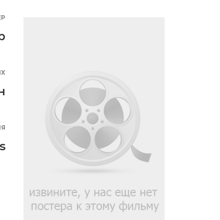
ЕР
р
ЯХ
н
ИЯ
s