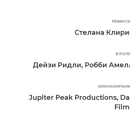
РЕЖИСС
Стелана Клири
В РОЛ
Дейзи Ридли
,
Робби Амел
КИНОКОМПАН
Jupiter Peak Productions
,
Da
Film