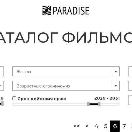
АТАЛОГ ФИЛЬМ
28
2026
-
2031
Срок действия прав:
(curr
<<
<
4
5
6
7