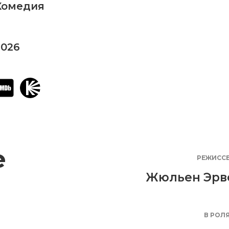
Комедия
2026
е
РЕЖИСС
Жюльен Эрв
В РОЛ