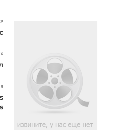
ЕР
с
ЯХ
л
ИЯ
s
s