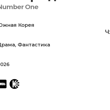
Number One
Южная Корея
Ч
Драма
,
Фантастика
2026