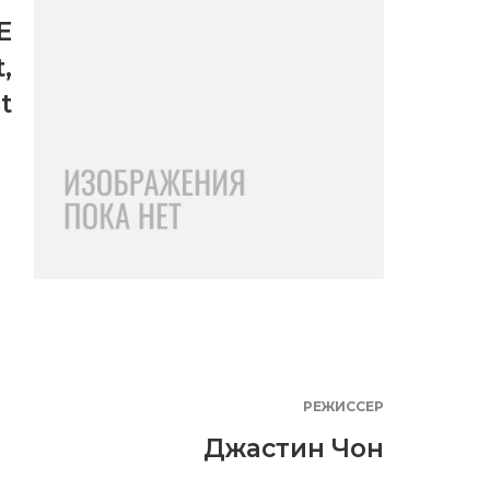
E
t
,
t
РЕЖИССЕР
Джастин Чон