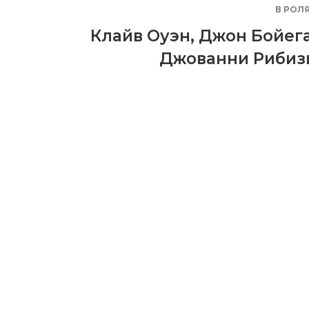
В РОЛ
Клайв Оуэн
,
Джон Бойег
Джованни Рибиз