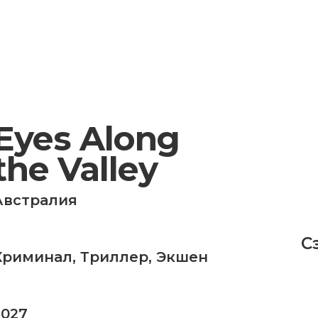
Eyes Along
the Valley
Австралия
С
Криминал
,
Триллер
,
Экшен
2027