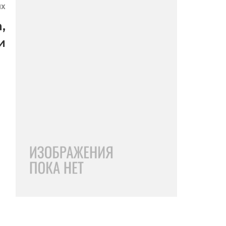
ЯХ
а
,
и