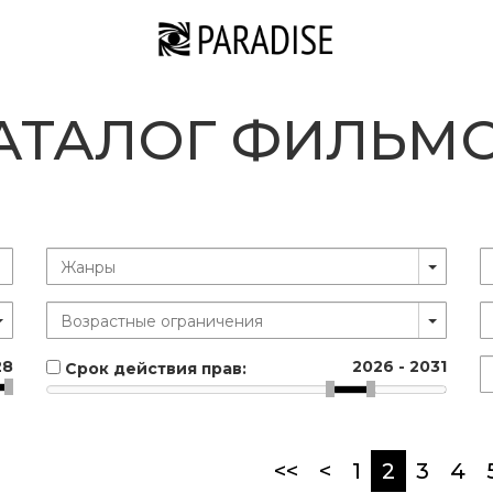
АТАЛОГ ФИЛЬМ
28
2026
-
2031
Срок действия прав:
(current
<<
<
1
2
3
4