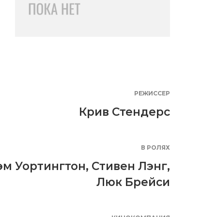
РЕЖИССЕР
Крив Стендерс
В РОЛЯХ
эм Уортингтон
,
Стивен Лэнг
,
Люк Брейси