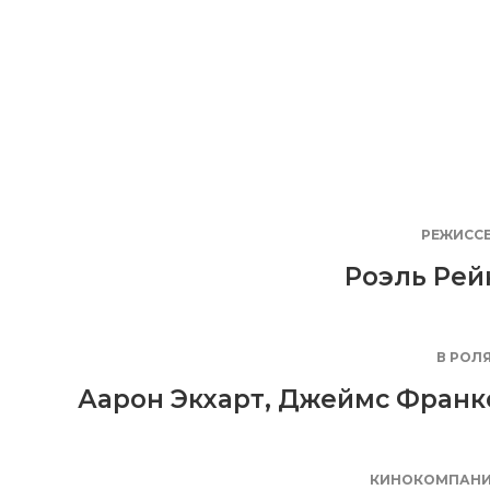
РЕЖИСС
Роэль Рей
В РОЛ
Аарон Экхарт
,
Джеймс Франк
КИНОКОМПАН