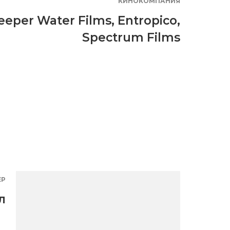
КИНОКОМПАНИЯ
eeper Water Films
,
Entropico
,
Spectrum Films
ЕР
л