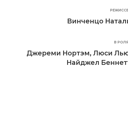
РЕЖИСС
Винченцо Натал
В РОЛ
Джереми Нортэм
,
Люси Ль
Найджел Беннет