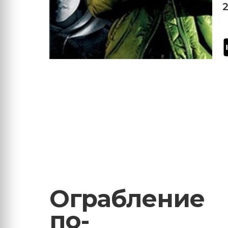
Ограбление
по-