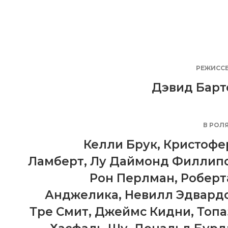
РЕЖИСС
Дэвид Барт
В РОЛ
Келли Брук
,
Кристофе
Ламберт
,
Лу Даймонд Филлип
Рон Перлман
,
Роберт
Анджелика
,
Невилл Эдвард
Тре Смит
,
Джеймс Кидни
,
Топа