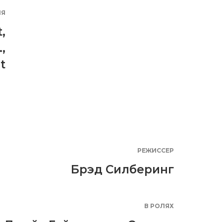
ИЯ
t
,
.
,
t
РЕЖИССЕР
Брэд Силберинг
В РОЛЯХ