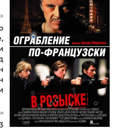
ЯХ
р
е
,
и
д
н
н
и
ИИ
3