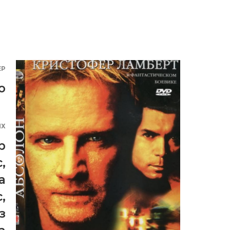
ЕР
о
ЯХ
р
с
,
а
с
,
з