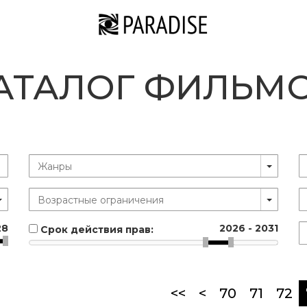
АТАЛОГ ФИЛЬМ
28
2026
-
2031
Срок действия прав:
<<
<
70
71
72