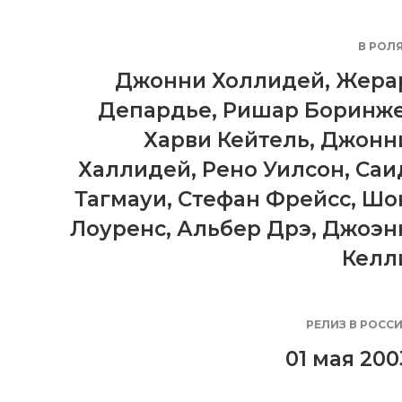
В РОЛ
Джонни Холлидей
,
Жера
Депардье
,
Ришар Боринж
Харви Кейтель
,
Джонн
Халлидей
,
Рено Уилсон
,
Саи
Тагмауи
,
Стефан Фрейсс
,
Шо
Лоуренс
,
Альбер Дрэ
,
Джоэн
Келл
РЕЛИЗ В РОСС
01 мая 200