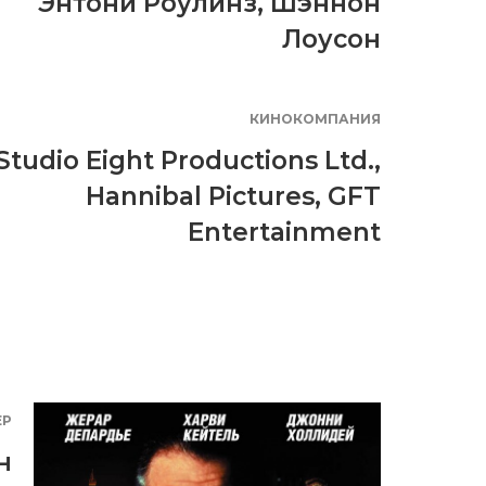
Энтони Роулинз
,
Шэннон
Лоусон
КИНОКОМПАНИЯ
Studio Eight Productions Ltd.
,
Hannibal Pictures
,
GFT
Entertainment
ЕР
н