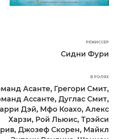
РЕЖИССЕР
Сидни Фури
В РОЛЯХ
манд Асанте
,
Грегори Смит
,
манд Ассанте
,
Дуглас Смит
,
арри Дэй
,
Мфо Коахо
,
Алекс
Харзи
,
Рой Льюис
,
Трэйси
рив
,
Джозеф Скорен
,
Майкл