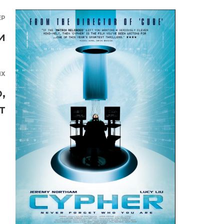
ЕР
и
ЯХ
ю
,
т