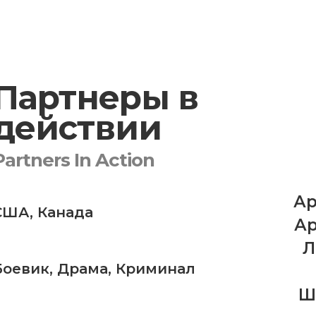
Партнеры в
действии
Partners In Action
Ар
США
,
Канада
Ар
Л
Боевик
,
Драма
,
Криминал
Ш