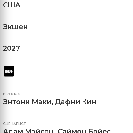
США
Экшен
2027
В РОЛЯХ
Энтони Маки
,
Дафни Кин
СЦЕНАРИСТ
Адам Мэйсон
,
Саймон Бойес