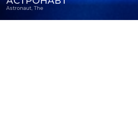
АСТРОНАВТ
Astronaut, The
РЕЖИССЕР
Джессика Варлей
РЕЛИЗ В РОССИИ
27 ноября 2025
ПРОДЮСЕР
Крис Абернати
,
Эрик Б.
Флайшмен
,
Брэдли Фуллер