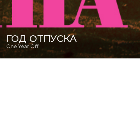
ГОД ОТПУСКА
One Year Off
РЕЖИССЕР
Филиппе Мартинес
ПРОДЮСЕР
Алан Лэтэм
,
Филиппе Мартинес
,