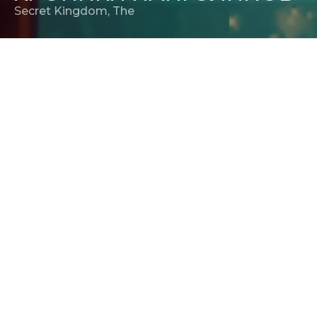
Secret Kingdom, The
РЕЖИССЕР
Мэтт Драммонд
РЕЛИЗ В РОССИИ
15 июня 2023
ПРОДЮСЕР
Мэтт Драммонд