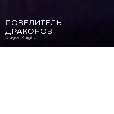
ПОВЕЛИТЕЛЬ
ДРАКОНОВ
Dragon Knight
РЕЖИССЕР
Лаури Брюстер
ПРОДЮСЕР
Йон Вангдаль Амас