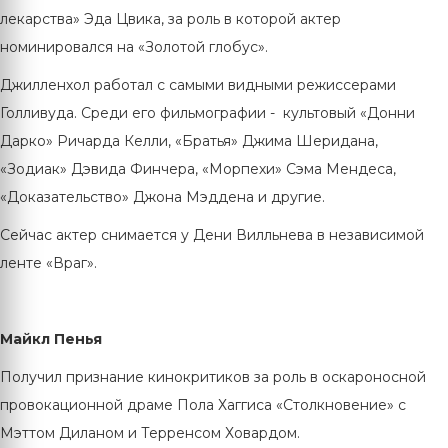
лекарства» Эда Цвика, за роль в которой актер
номинировался на «Золотой глобус».
Джилленхол работал с самыми видными режиссерами
Голливуда. Среди его фильмографии - культовый «Донни
Дарко» Ричарда Келли, «Братья» Джима Шеридана,
«Зодиак» Дэвида Финчера, «Морпехи» Сэма Мендеса,
«Доказательство» Джона Мэддена и другие.
Сейчас актер снимается у Дени Вилльнева в независимой
ленте «Враг».
Майкл Пенья
Получил признание кинокритиков за роль в оскароносной
провокационной драме Пола Хаггиса «Столкновение» c
Мэттом Диланом и Терренсом Ховардом.