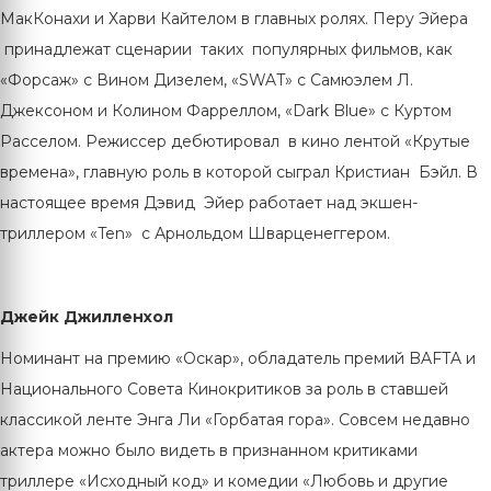
МакКонахи и Харви Кайтелом в главных ролях. Перу Эйера
принадлежат сценарии таких популярных фильмов, как
«Форсаж» с Вином Дизелем, «SWAT» c Самюэлем Л.
Джексоном и Колином Фарреллом, «Dark Blue» с Куртом
Расселом. Режиссер дебютировал в кино лентой «Крутые
времена», главную роль в которой сыграл Кристиан Бэйл. В
настоящее время Дэвид Эйер работает над экшен-
триллером «Ten» с Арнольдом Шварценеггером.
Джейк Джилленхол
Номинант на премию «Оскар», обладатель премий BAFTA и
Национального Совета Кинокритиков за роль в ставшей
классикой ленте Энга Ли «Горбатая гора». Совсем недавно
актера можно было видеть в признанном критиками
триллере «Исходный код» и комедии «Любовь и другие