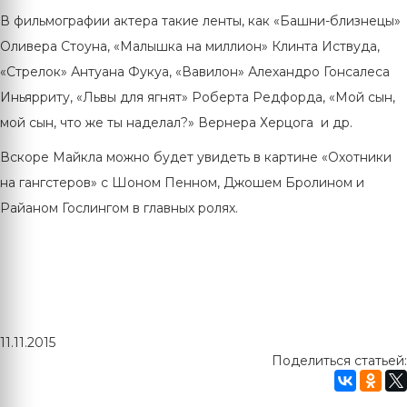
В фильмографии актера такие ленты, как «Башни-близнецы»
Оливера Стоуна, «Малышка на миллион» Клинта Иствуда,
«Стрелок» Антуана Фукуа, «Вавилон» Алехандро Гонсалеса
Иньярриту, «Львы для ягнят» Роберта Редфорда, «Мой сын,
мой сын, что же ты наделал?» Вернера Херцога и др.
Вскоре Майкла можно будет увидеть в картине «Охотники
на гангстеров» с Шоном Пенном, Джошем Бролином и
Райаном Гослингом в главных ролях.
11.11.2015
Поделиться статьей: