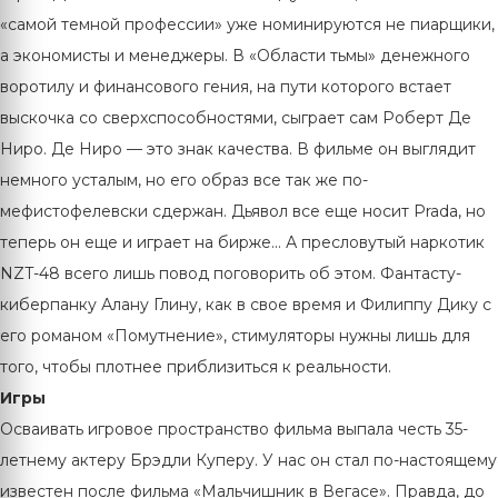
«самой темной профессии» уже номинируются не пиарщики,
а экономисты и менеджеры. В «Области тьмы» денежного
воротилу и финансового гения, на пути которого встает
выскочка со сверхспособностями, сыграет сам Роберт Де
Ниро. Де Ниро — это знак качества. В фильме он выглядит
немного усталым, но его образ все так же по-
мефистофелевски сдержан. Дьявол все еще носит Prada, но
теперь он еще и играет на бирже... А пресловутый наркотик
NZT-48 всего лишь повод поговорить об этом. Фантасту-
киберпанку Алану Глину, как в свое время и Филиппу Дику с
его романом «Помутнение», стимуляторы нужны лишь для
того, чтобы плотнее приблизиться к реальности.
Игры
Осваивать игровое пространство фильма выпала честь 35-
летнему актеру Брэдли Куперу. У нас он стал по-настоящему
известен после фильма «Мальчишник в Вегасе». Правда, до