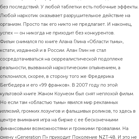
без последствий. У любой таблетки есть побочные эффекты.
Любой наркотик оказывает разрушительное действие на
организм. Просто так его никто не предлагает. И наконец,
успех — он никогда не приходит без конкурентов.
Фильм снимался по книге Алана Глина «Области тьмы»,
кстати, изданной и в России. Алан Глин не стал
сосредотачиваться на сюрреалистической подоплеке
реальности, вызванной наркотическим опьянением, а
отклонился, скорее, в сторону того же Фредерика
Бегбедера и его «99 франков». В 2007 году по этой
культовой книге Жаном Коунеом был снят неплохой фильм.
Но если там «областью тьмы» явился мир рекламных
иллюзий, громких лозунгов и фальшивых роликов, то здесь в
центре внимания игра на бирже с ее бесконечными
финансовыми возможностями и громкими провалами. На
смену «Generation П» приходит Поколение NZT-48. И это не