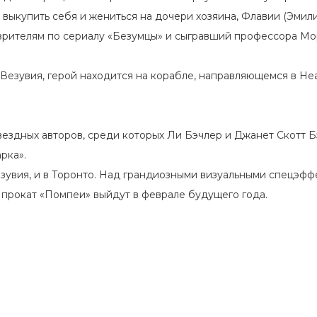
 выкупить себя и жениться на дочери хозяина, Флавии (Эмили
зрителям по сериалу «Безумцы» и сыгравший профессора Мор
е Везувия, герой находится на корабле, направляющемся в Н
ездных авторов, среди которых Ли Бэчлер и Джанет Скотт Б
рка».
зувия, и в Торонто. Над грандиозными визуальными спецэффек
 прокат «Помпеи» выйдут в феврале будущего года.