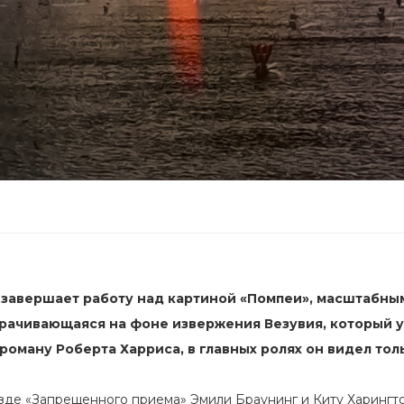
 завершает работу над картиной «Помпеи», масштабны
орачивающаяся на фоне извержения Везувия, который 
роману Роберта Харриса, в главных ролях он видел тол
зде «Запрещенного приема» Эмили Браунинг и Киту Харингто