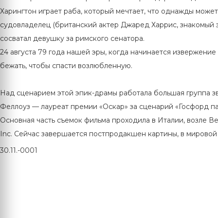
Харингтон играет раба, который мечтает, что однажды может
судовладелец (британский актер Джаред Харрис, знакомый 
сосватал девушку за римского сенатора.
24 августа 79 года нашей эры, когда начинается извержени
бежать, чтобы спасти возлюбленную.
Над сценарием этой эпик-драмы работала большая группа зв
Феллоуз — лауреат премии «Оскар» за сценарий «Госфорд па
Основная часть съемок фильма проходила в Италии, возле Ве
Inc. Сейчас завершается постпродакшен картины, в мировой
30.11.-0001